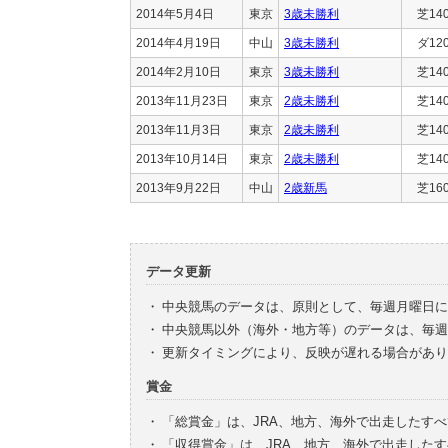
2014年5月4日
東京
3歳未勝利
芝14
2014年4月19日
中山
3歳未勝利
ダ12
2014年2月10日
東京
3歳未勝利
芝14
2013年11月23日
東京
2歳未勝利
芝14
2013年11月3日
東京
2歳未勝利
芝14
2013年10月14日
東京
2歳未勝利
芝14
2013年9月22日
中山
2歳新馬
芝16
データ更新
・
中央競馬のデータは、原則として、毎週月曜日に
・
中央競馬以外（海外・地方等）のデータは、毎週
・
更新タイミングにより、反映が遅れる場合があり
賞金
・
「総賞金」は、JRA、地方、海外で出走したす
・
「収得賞金」は、JRA、地方、海外で出走した