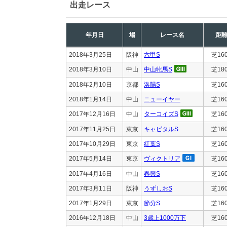
出走レース
年月日
場
レース名
距
2018年3月25日
阪神
六甲S
芝16
2018年3月10日
中山
中山牝馬S
芝18
2018年2月10日
京都
洛陽S
芝16
2018年1月14日
中山
ニューイヤー
芝16
2017年12月16日
中山
ターコイズS
芝16
2017年11月25日
東京
キャピタルS
芝16
2017年10月29日
東京
紅葉S
芝16
2017年5月14日
東京
ヴィクトリア
芝16
2017年4月16日
中山
春興S
芝16
2017年3月11日
阪神
うずしおS
芝16
2017年1月29日
東京
節分S
芝16
2016年12月18日
中山
3歳上1000万下
芝16