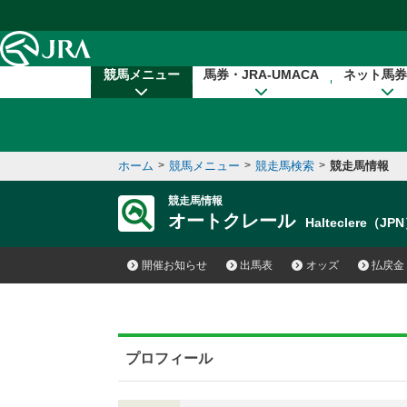
本文へ移動する
競馬メニュー
馬券・JRA-UMACA
ネット馬券
ホーム
>
競馬メニュー
>
競走馬検索
>
競走馬情報
競走馬情報
オートクレール
Halteclere（JP
開催お知らせ
出馬表
オッズ
払戻金
プロフィール