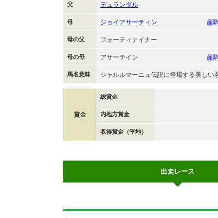
父
デュランダル
母
ジョイアサーティン
産
母の父
フォーティナイナー
母の母
アサーテイン
産
馬名意味
シャルルマーニュ伝説に登場する美しい
総賞金
賞金
内地方賞金
収得賞金（平地）
出走レース