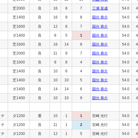
芝2000
良
16
8
7
三浦 皇成
54.0
4
芝1400
良
16
9
8
国分 恭介
54.0
4
芝1600
良
12
8
7
国分 恭介
54.0
4
ダ1400
良
8
5
1
国分 恭介
54.0
4
芝1600
良
16
14
8
国分 恭介
54.0
4
芝2000
良
11
9
7
国分 恭介
54.0
4
芝1600
良
8
8
4
国分 恭介
54.0
4
芝1400
良
10
6
4
国分 恭介
54.0
4
芝1400
良
10
10
5
国分 恭介
54.0
4
ダ1400
良
14
14
6
国分 恭介
54.0
4
芝1400
良
10
10
9
国分 恭介
54.0
4
クチ
ダ1200
重
10
1
1
宮崎 光行
54.0
4
クチ
ダ1200
良
11
1
2
宮崎 光行
54.0
4
クチ
ダ1200
良
12
1
5
宮崎 光行
54.0
4