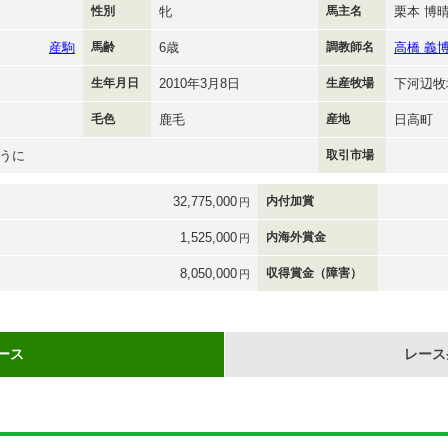
性別
牝
馬主名
栗本 博
産駒
馬齢
6歳
調教師名
高橋 義
生年月日
2010年3月8日
生産牧場
下河辺牧
毛色
鹿毛
産地
日高町
うに
取引市場
32,775,000
内付加賞
円
1,525,000
内海外賞金
円
8,050,000
収得賞金（障害）
円
ース
レース