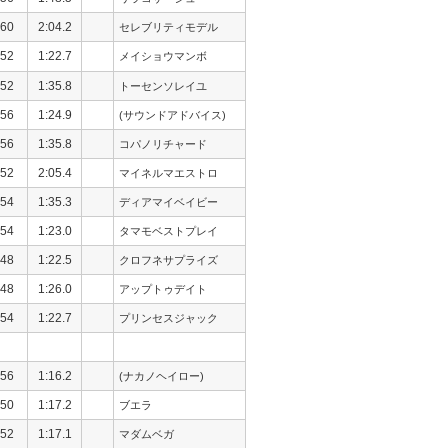
60
2:04.2
セレブリティモデル
52
1:22.7
メイショウマンボ
52
1:35.8
トーセンソレイユ
56
1:24.9
(サウンドアドバイス)
56
1:35.8
コパノリチャード
52
2:05.4
マイネルマエストロ
54
1:35.3
ディアマイベイビー
54
1:23.0
タマモベストプレイ
48
1:22.5
クロフネサプライズ
48
1:26.0
アップトゥデイト
54
1:22.7
プリンセスジャック
56
1:16.2
(ナカノヘイロー)
50
1:17.2
ブエラ
52
1:17.1
マダムベガ