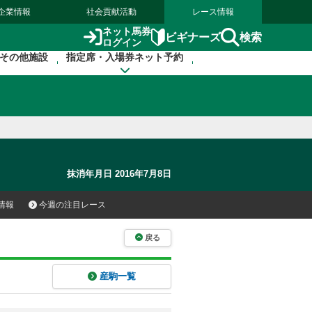
企業情報
社会貢献活動
レース情報
ネット馬券
検索
ビギナーズ
ログイン
その他施設
指定席・入場券ネット予約
抹消年月日 2016年7月8日
情報
今週の注目レース
戻る
産駒一覧