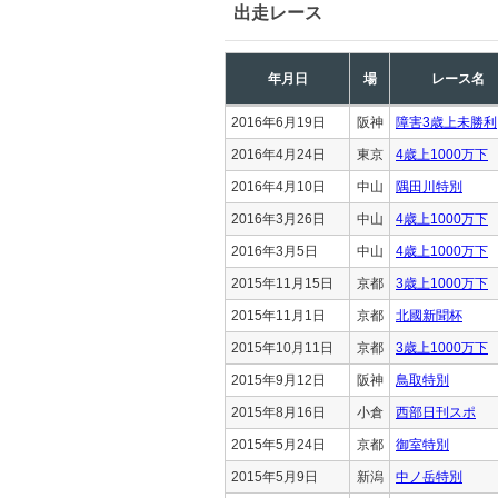
出走レース
年月日
場
レース名
2016年6月19日
阪神
障害3歳上未勝利
2016年4月24日
東京
4歳上1000万下
2016年4月10日
中山
隅田川特別
2016年3月26日
中山
4歳上1000万下
2016年3月5日
中山
4歳上1000万下
2015年11月15日
京都
3歳上1000万下
2015年11月1日
京都
北國新聞杯
2015年10月11日
京都
3歳上1000万下
2015年9月12日
阪神
鳥取特別
2015年8月16日
小倉
西部日刊スポ
2015年5月24日
京都
御室特別
2015年5月9日
新潟
中ノ岳特別