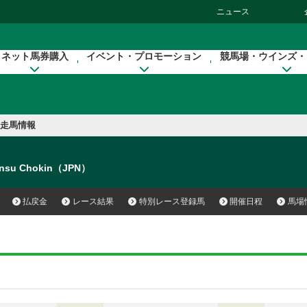
ニュース
ネット馬券購入
イベント・プロモーション
競馬場・ウインズ・
走馬情報
nsu Chokin（JPN）
払戻金
レース結果
特別レース登録馬
開催日程
馬場