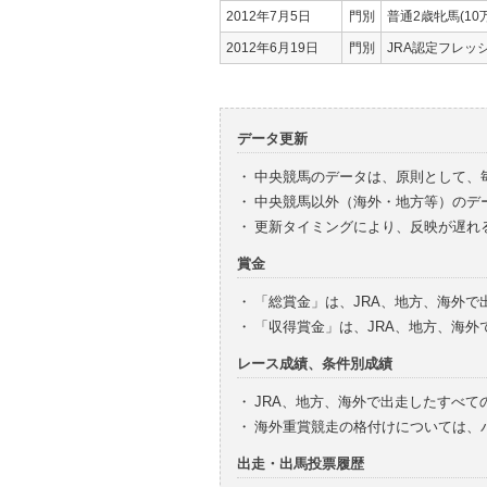
2012年7月5日
門別
普通2歳牝馬(10
2012年6月19日
門別
JRA認定フレッ
データ更新
・
中央競馬のデータは、原則として、
・
中央競馬以外（海外・地方等）のデ
・
更新タイミングにより、反映が遅れ
賞金
・
「総賞金」は、JRA、地方、海外
・
「収得賞金」は、JRA、地方、海
レース成績、条件別成績
・
JRA、地方、海外で出走したすべて
・
海外重賞競走の格付けについては、
出走・出馬投票履歴