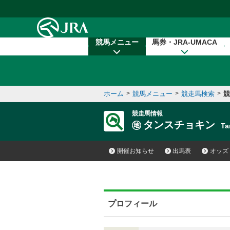
本文へ移動する
競馬メニュー
馬券・JRA-UMACA
ホーム
>
競馬メニュー
>
競走馬検索
>
競
競走馬情報
タンスチョキン
Ta
開催お知らせ
出馬表
オッズ
プロフィール