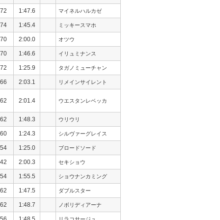
72
1:47.6
マイネルハルカゼ
74
1:45.4
ミッキースマホ
70
2:00.0
オツウ
70
1:46.6
イリュミナンス
72
1:25.9
タガノミューチャン
66
2:03.1
リメインサイレント
62
2:01.4
ウエスタンレベッカ
62
1:48.3
ウリウリ
60
1:24.3
シルヴァーグレイス
54
1:25.0
ブロードソード
42
2:00.3
セキショウ
54
1:55.5
ショウナンカミング
62
1:47.5
ダブルスター
62
1:48.7
ノボリディアーナ
56
1:48.5
リラコサージュ