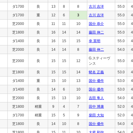
ダ1700
良
13
8
8
古川 吉洋
55.0
4
ダ1700
重
12
6
3
古川 吉洋
55.0
4
芝2000
良
11
11
10
国分 恭介
55.0
4
芝1800
良
16
14
14
藤田 伸二
55.0
4
ダ1400
良
16
15
15
幸 英明
55.0
4
芝2000
良
14
14
8
藤田 伸二
54.0
4
G.スティーヴ
芝2000
良
15
15
12
55.0
4
ンス
芝1800
良
15
15
14
蛯名 正義
53.0
4
ダ1400
重
15
10
13
国分 優作
53.0
4
ダ1400
良
14
6
10
国分 優作
53.0
4
芝2000
良
15
13
10
吉田 隼人
54.0
4
芝1800
稍重
9
4
7
田中 博康
52.0
4
ダ1700
稍重
15
5
9
柴田 大知
52.0
4
芝1800
良
14
10
8
国分 優作
54.0
4
芝1800
良
15
11
10
大庭 和弥
54.0
4