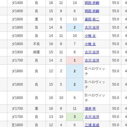
ダ1400
良
16
11
14
岡田 祥嗣
55.0
4
ダ1800
良
15
8
6
岡田 祥嗣
55.0
4
ダ1800
重
16
5
13
菱田 裕二
55.0
4
ダ1800
良
14
9
2
古川 吉洋
55.0
4
ダ1800
良
14
11
10
小牧 太
55.0
4
ダ1800
不良
16
8
7
小牧 太
55.0
4
ダ1900
稍重
15
11
6
古川 吉洋
55.0
4
ダ1700
良
14
2
1
古川 吉洋
55.0
4
D.ペロヴィッ
ダ1800
良
12
2
2
55.0
4
チ
D.ペロヴィッ
ダ1800
良
15
5
2
55.0
4
チ
D.ペロヴィッ
ダ1800
良
16
10
6
55.0
4
チ
ダ1700
重
16
8
11
酒井 学
55.0
4
ダ1700
良
13
10
3
古川 吉洋
55.0
4
芝1800
良
12
4
6
三浦 皇成
55.0
4