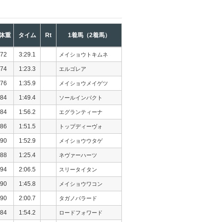
体重
タイム
Rt
1着馬（2着馬）
72
3:29.1
メイショウトキムネ
74
1:23.3
エルゴレア
76
1:35.9
メイショウメイゲツ
84
1:49.4
ソールインパクト
84
1:56.2
エグランティーナ
86
1:51.5
トップディーヴォ
90
1:52.9
メイショウウタゲ
88
1:25.4
ネヴァーハーツ
94
2:06.5
スリータイタン
90
1:45.8
メイショウワコン
90
2:00.7
タガノバラード
84
1:54.2
ロードフォワード