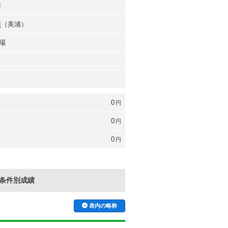
晴
博
（美浦）
場
0
円
0
円
0
円
条件別成績
表内の略称