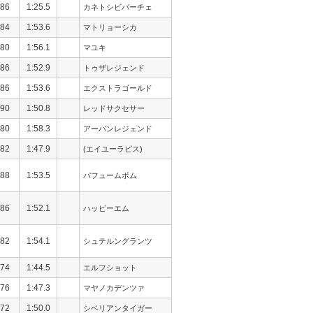
86
1:25.5
カネトシビバーチェ
84
1:53.6
マトリョーシカ
80
1:56.1
マユキ
86
1:52.9
トゥザレジェンド
86
1:53.6
エクストラゴールド
90
1:50.8
レッドサクセサー
80
1:58.3
アーバンレジェンド
82
1:47.9
(エイユーラピス)
88
1:53.5
パフュームボム
86
1:52.1
ハッピーエム
82
1:54.1
シュテルングランツ
74
1:44.5
エルフショット
76
1:47.3
マヤノカデンツァ
72
1:50.0
シベリアンタイガー