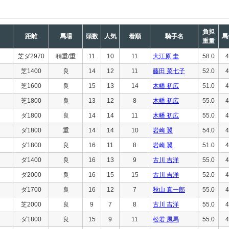
負担
距離
馬場
頭数
人気
着順
騎手名
馬
重量
芝ダ2970
稍重/重
11
10
11
大江原 圭
58.0
4
芝1400
良
14
12
11
藤田 菜七子
52.0
4
芝1600
良
15
13
14
木幡 初広
51.0
4
芝1800
良
13
12
8
木幡 初広
55.0
4
ダ1800
良
14
14
11
木幡 初広
55.0
4
ダ1800
重
14
14
10
岩崎 翼
54.0
4
ダ1800
良
16
11
8
岩崎 翼
51.0
4
ダ1400
良
16
13
9
古川 吉洋
55.0
4
ダ2000
良
16
15
15
古川 吉洋
52.0
4
ダ1700
良
16
12
7
秋山 真一郎
55.0
4
芝2000
良
9
7
8
古川 吉洋
55.0
4
ダ1800
良
15
9
11
松若 風馬
55.0
4