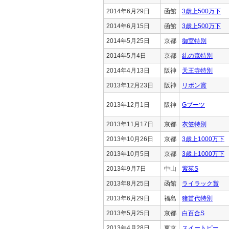
2014年6月29日
函館
3歳上500万下
2014年6月15日
函館
3歳上500万下
2014年5月25日
京都
御室特別
2014年5月4日
京都
糺の森特別
2014年4月13日
阪神
天王寺特別
2013年12月23日
阪神
リボン賞
2013年12月1日
阪神
Gブーツ
2013年11月17日
京都
衣笠特別
2013年10月26日
京都
3歳上1000万下
2013年10月5日
京都
3歳上1000万下
2013年9月7日
中山
紫苑S
2013年8月25日
函館
ライラック賞
2013年6月29日
福島
猪苗代特別
2013年5月25日
京都
白百合S
2013年4月28日
東京
スイートピー