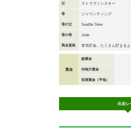
父
ストラヴィンスキー
母
ジャウンティング
母の父
Seattle Slew
母の母
Jode
馬名意味
箪笥貯金。たくさん貯まるよ
総賞金
賞金
内地方賞金
収得賞金（平地）
出走レ