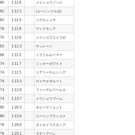
80
1:11.8
メイショウゾンビ
82
1:12.2
(エーシンクルゼ)
82
1:11.0
シゲルシュサ
78
1:11.9
ヴィクタシア
70
1:11.6
メイショウユメゴゼ
62
1:12.3
サンレーン
66
1:11.5
ミラクルルーマー
74
1:11.7
ミッキーホワイト
74
1:11.5
リアリーサムシング
74
1:13.3
ロイヤルサルート
74
1:12.8
ファンデルワールス
74
1:13.7
トウショウブーム
80
1:26.5
オビーディエント
80
1:13.6
エーシンブランコス
78
1:26.6
タイセイマスタング
76
1:25.1
ラディアーレ