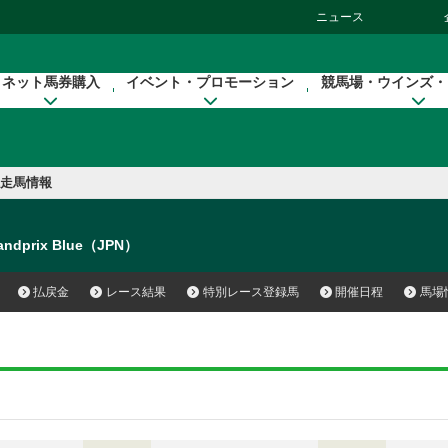
ニュース
ネット馬券購入
イベント・プロモーション
競馬場・ウインズ・
走馬情報
andprix Blue（JPN）
払戻金
レース結果
特別レース登録馬
開催日程
馬場