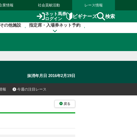
企業情報
社会貢献活動
レース情報
ネット馬券
検索
ビギナーズ
ログイン
その他施設
指定席・入場券ネット予約
抹消年月日 2016年2月19日
情報
今週の注目レース
戻る