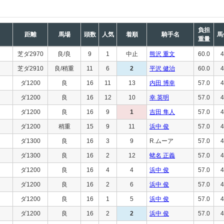
負担
距離
馬場
頭数
人気
着順
騎手名
馬
重量
芝ダ2970
良/良
9
1
中止
熊沢 重文
60.0
4
芝ダ2910
良/稍重
11
6
2
平沢 健治
60.0
4
ダ1200
良
16
11
13
内田 博幸
57.0
4
ダ1200
良
16
12
10
幸 英明
57.0
4
ダ1200
良
16
9
1
吉田 隼人
57.0
4
ダ1200
稍重
15
9
11
浜中 俊
57.0
4
ダ1300
良
16
3
9
R.ムーア
57.0
4
ダ1300
良
16
2
12
蛯名 正義
57.0
4
ダ1200
良
16
4
4
浜中 俊
57.0
4
ダ1200
良
16
2
6
浜中 俊
57.0
4
ダ1200
良
16
1
5
浜中 俊
57.0
4
ダ1200
良
16
2
2
浜中 俊
57.0
4