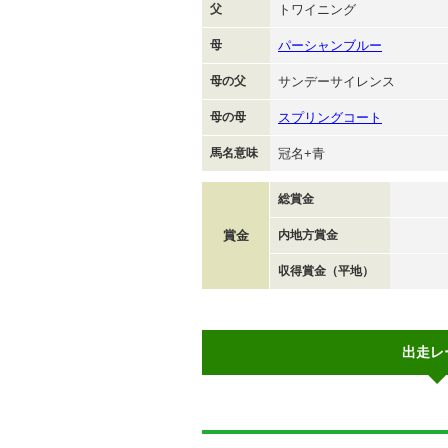
父
トワイニング
母
パーシャンブルー
母の父
サンデーサイレンス
母の母
スプリングコート
馬名意味
冠名+青
総賞金
賞金
内地方賞金
収得賞金（平地）
出走レ