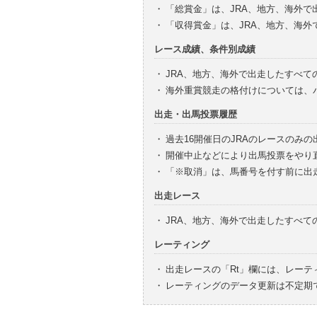
・
「総賞金」は、JRA、地方、海外
・
「収得賞金」は、JRA、地方、海
レース成績、条件別成績
・
JRA、地方、海外で出走したすべて
・
海外重賞競走の格付けについては、
出走・出馬投票履歴
・
過去16開催日のJRAのレースのみ
・
開催中止などにより出馬投票をやり
・
「※取消」は、馬番号を付す前に出
出走レース
・
JRA、地方、海外で出走したすべ
レーティング
・
出走レースの「Rt」欄には、レーテ
・
レーティングのデータ更新は不定期