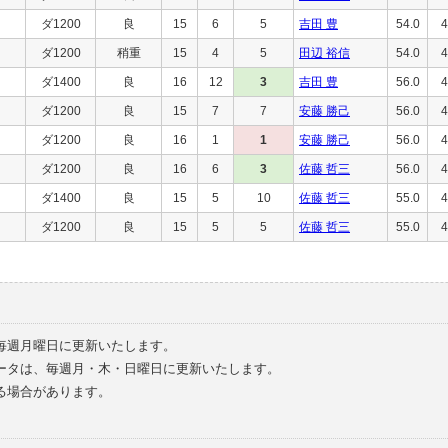
ダ1200
良
15
6
5
吉田 豊
54.0
4
ダ1200
稍重
15
4
5
田辺 裕信
54.0
4
ダ1400
良
16
12
3
吉田 豊
56.0
4
ダ1200
良
15
7
7
安藤 勝己
56.0
4
ダ1200
良
16
1
1
安藤 勝己
56.0
4
ダ1200
良
16
6
3
佐藤 哲三
56.0
4
ダ1400
良
15
5
10
佐藤 哲三
55.0
4
ダ1200
良
15
5
5
佐藤 哲三
55.0
4
毎週月曜日に更新いたします。
ータは、毎週月・木・日曜日に更新いたします。
る場合があります。