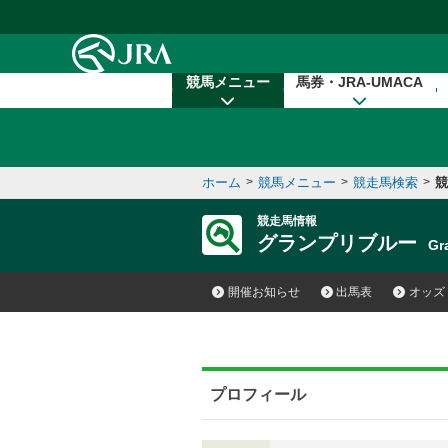
本文へ移動する
競馬メニュー
馬券・JRA-UMACA
ホーム
>
競馬メニュー
>
競走馬検索
>
競
競走馬情報
グランプリブルー
Gr
開催お知らせ
出馬表
オッズ
プロフィール