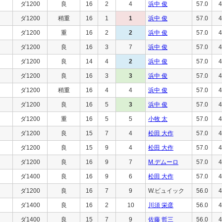
ダ1200
良
16
2
4
浜中 俊
57.0
4
ダ1200
稍重
16
1
1
浜中 俊
57.0
4
ダ1200
重
16
2
2
浜中 俊
57.0
4
ダ1200
良
16
3
7
浜中 俊
57.0
4
ダ1200
良
14
4
2
浜中 俊
57.0
4
ダ1200
良
16
3
3
浜中 俊
57.0
4
ダ1200
稍重
16
4
4
浜中 俊
57.0
4
ダ1200
良
16
5
3
浜中 俊
57.0
4
ダ1200
重
16
5
5
小牧 太
57.0
4
ダ1200
良
15
7
4
松田 大作
57.0
4
ダ1200
良
15
9
4
松田 大作
57.0
4
ダ1200
良
16
9
7
M.デムーロ
57.0
4
ダ1400
良
16
9
6
松田 大作
57.0
4
ダ1200
良
16
7
9
W.ビュイック
56.0
4
ダ1400
良
16
2
10
川須 栄彦
56.0
4
ダ1400
良
15
7
9
佐藤 哲三
56.0
4