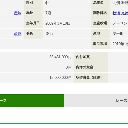
性別
牡
馬主名
北側 雅
産駒
馬齢
7歳
調教師名
牧浦 充
生年月日
2009年3月10日
生産牧場
ノーザン
産駒
毛色
栗毛
産地
安平町
取引市場
2010年
55,451,000
内付加賞
円
0
内海外賞金
円
13,000,000
収得賞金（障害）
円
ース
レース