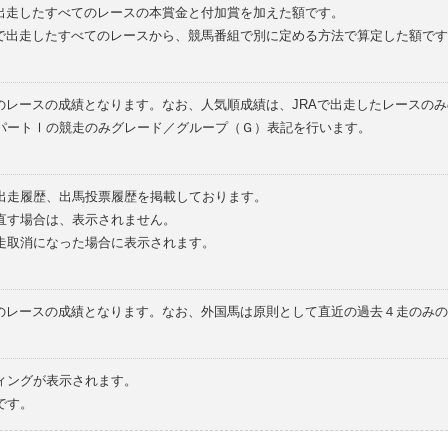
で出走したすべてのレースの本賞金と付加賞を加えた額です。
外で出走したすべてのレースから、競馬番組で別に定める方法で算定した額です
のレースの成績となります。なお、人気順成績は、JRAで出走したレースの
パートⅠの競走のみグレード／グループ（Ｇ）表記を行います。
の出走履歴、出馬投票履歴を掲載しております。
直す場合は、表示されません。
走取消になった場合に表示されます。
てのレースの成績となります。なお、外国馬は原則として直近の過去４走のみ
ィングが表示されます。
です。