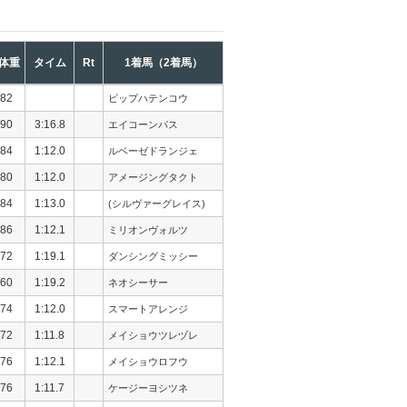
体重
タイム
Rt
1着馬（2着馬）
82
ビップハテンコウ
90
3:16.8
エイコーンパス
84
1:12.0
ルベーゼドランジェ
80
1:12.0
アメージングタクト
84
1:13.0
(シルヴァーグレイス)
86
1:12.1
ミリオンヴォルツ
72
1:19.1
ダンシングミッシー
60
1:19.2
ネオシーサー
74
1:12.0
スマートアレンジ
72
1:11.8
メイショウツレヅレ
76
1:12.1
メイショウロフウ
76
1:11.7
ケージーヨシツネ