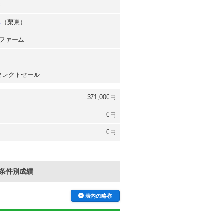
勝
徳
（栗東）
ファーム
 セレクトセール
371,000
円
0
円
0
円
条件別成績
表内の略称