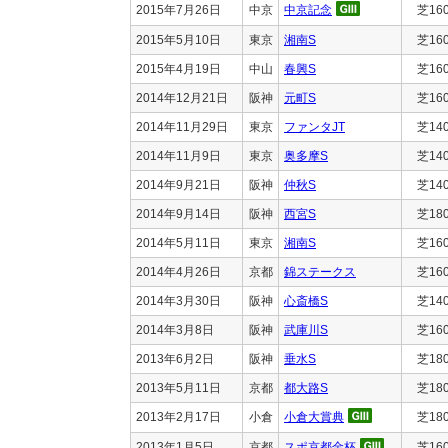
2015年7月26日
中京
中京記念
芝16
2015年5月10日
東京
湘南S
芝16
2015年4月19日
中山
春興S
芝16
2014年12月21日
阪神
元町S
芝16
2014年11月29日
東京
ファンタJT
芝14
2014年11月9日
東京
奥多摩S
芝14
2014年9月21日
阪神
仲秋S
芝14
2014年9月14日
阪神
西宮S
芝18
2014年5月11日
東京
湘南S
芝16
2014年4月26日
京都
錦ステークス
芝16
2014年3月30日
阪神
心斎橋S
芝14
2014年3月8日
阪神
武庫川S
芝16
2013年6月2日
阪神
垂水S
芝18
2013年5月11日
京都
都大路S
芝18
2013年2月17日
小倉
小倉大賞典
芝18
2013年1月5日
京都
スポ京都金杯
芝16