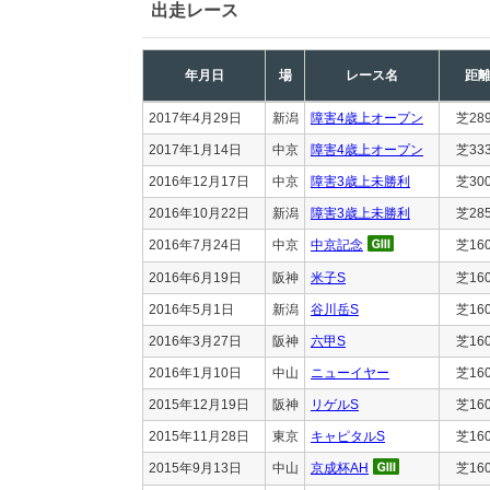
出走レース
年月日
場
レース名
距
2017年4月29日
新潟
障害4歳上オープン
芝28
2017年1月14日
中京
障害4歳上オープン
芝33
2016年12月17日
中京
障害3歳上未勝利
芝30
2016年10月22日
新潟
障害3歳上未勝利
芝28
2016年7月24日
中京
中京記念
芝16
2016年6月19日
阪神
米子S
芝16
2016年5月1日
新潟
谷川岳S
芝16
2016年3月27日
阪神
六甲S
芝16
2016年1月10日
中山
ニューイヤー
芝16
2015年12月19日
阪神
リゲルS
芝16
2015年11月28日
東京
キャピタルS
芝16
2015年9月13日
中山
京成杯AH
芝16