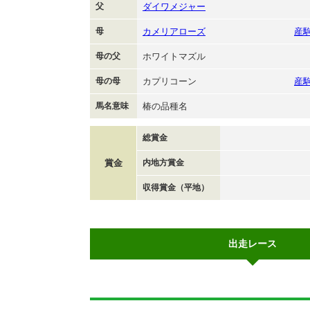
父
ダイワメジャー
母
カメリアローズ
産
母の父
ホワイトマズル
母の母
カプリコーン
産
馬名意味
椿の品種名
総賞金
賞金
内地方賞金
収得賞金（平地）
出走レース