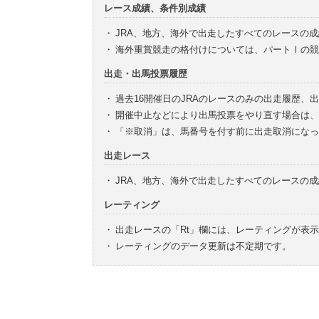
レース成績、条件別成績
・
JRA、地方、海外で出走したすべてのレースの
・
海外重賞競走の格付けについては、パートⅠの競
出走・出馬投票履歴
・
過去16開催日のJRAのレースのみの出走履歴、
・
開催中止などにより出馬投票をやり直す場合は、
・
「※取消」は、馬番号を付す前に出走取消になっ
出走レース
・
JRA、地方、海外で出走したすべてのレースの
レーティング
・
出走レースの「Rt」欄には、レーティングが表
・
レーティングのデータ更新は不定期です。