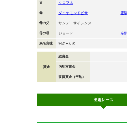
父
クロフネ
母
ダイヤモンドピサ
産
母の父
サンデーサイレンス
母の母
ジョード
産
馬名意味
冠名+人名
総賞金
賞金
内地方賞金
収得賞金（平地）
出走レース