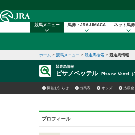
本文へ移動する
競馬メニュー
馬券・JRA-UMACA
ネット馬券
ホーム
>
競馬メニュー
>
競走馬検索
>
競走馬情報
競走馬情報
ピサノベッテル
Pisa no Vettel
開催お知らせ
出馬表
オッズ
払戻金
プロフィール