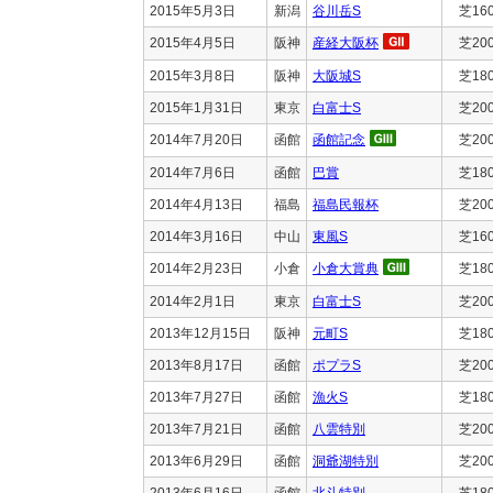
2015年5月3日
新潟
谷川岳S
芝16
2015年4月5日
阪神
産経大阪杯
芝20
2015年3月8日
阪神
大阪城S
芝18
2015年1月31日
東京
白富士S
芝20
2014年7月20日
函館
函館記念
芝20
2014年7月6日
函館
巴賞
芝18
2014年4月13日
福島
福島民報杯
芝20
2014年3月16日
中山
東風S
芝16
2014年2月23日
小倉
小倉大賞典
芝18
2014年2月1日
東京
白富士S
芝20
2013年12月15日
阪神
元町S
芝18
2013年8月17日
函館
ポプラS
芝20
2013年7月27日
函館
漁火S
芝18
2013年7月21日
函館
八雲特別
芝20
2013年6月29日
函館
洞爺湖特別
芝20
2013年6月16日
函館
北斗特別
芝18