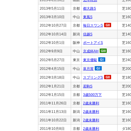
2013年5月11日
京都
都大路S
芝18
2013年3月10日
中山
東風S
芝16
2012年10月27日
京都
毎日スワンS
芝14
2012年10月14日
新潟
信越S
芝14
2012年10月1日
阪神
ポートアイS
芝16
2012年9月9日
中山
京成杯AH
芝16
2012年5月27日
東京
東京優駿
芝24
2012年4月15日
中山
皐月賞
芝20
2012年3月18日
中山
スプリングS
芝18
2012年1月21日
京都
若駒S
芝20
2012年1月15日
京都
3歳500万下
芝16
2011年11月26日
京都
2歳未勝利
芝16
2011年11月13日
新潟
2歳未勝利
芝16
2011年10月22日
新潟
2歳未勝利
芝16
2011年10月8日
京都
2歳未勝利
ダ18