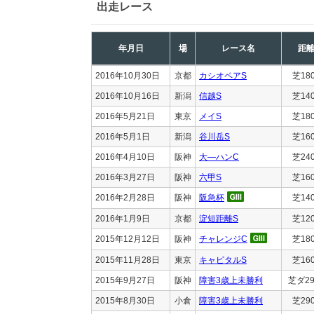
出走レース
年月日
場
レース名
距
2016年10月30日
京都
カシオペアS
芝18
2016年10月16日
新潟
信越S
芝14
2016年5月21日
東京
メイS
芝18
2016年5月1日
新潟
谷川岳S
芝16
2016年4月10日
阪神
大―ハンC
芝24
2016年3月27日
阪神
六甲S
芝16
2016年2月28日
阪神
阪急杯
芝14
2016年1月9日
京都
淀短距離S
芝12
2015年12月12日
阪神
チャレンジC
芝18
2015年11月28日
東京
キャピタルS
芝16
2015年9月27日
阪神
障害3歳上未勝利
芝ダ29
2015年8月30日
小倉
障害3歳上未勝利
芝29