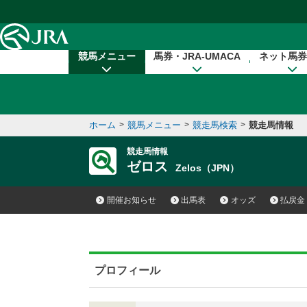
本文へ移動する
競馬メニュー
馬券・JRA-UMACA
ネット馬券
ホーム
>
競馬メニュー
>
競走馬検索
>
競走馬情報
競走馬情報
ゼロス
Zelos（JPN）
開催お知らせ
出馬表
オッズ
払戻金
プロフィール