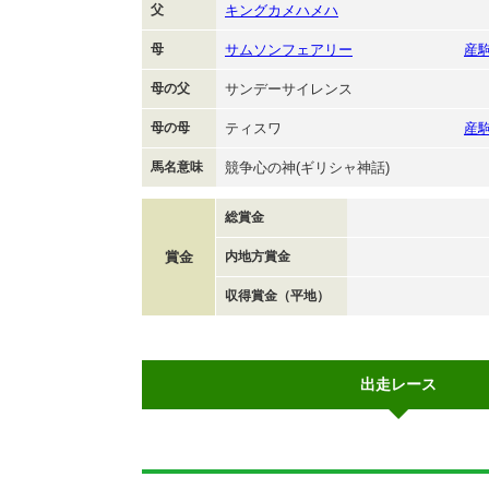
父
キングカメハメハ
母
サムソンフェアリー
産
母の父
サンデーサイレンス
母の母
ティスワ
産
馬名意味
競争心の神(ギリシャ神話)
総賞金
賞金
内地方賞金
収得賞金（平地）
出走レース