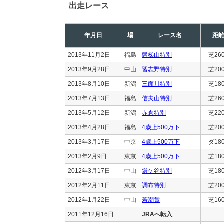
出走レース
年月日
場
レース名
距
2013年11月2日
福島
磐梯山特別
芝26
2013年9月28日
中山
習志野特別
芝20
2013年8月10日
新潟
三面川特別
芝18
2013年7月13日
福島
信夫山特別
芝26
2013年5月12日
新潟
赤倉特別
芝22
2013年4月28日
福島
4歳上500万下
芝20
2013年3月17日
中京
4歳上500万下
ダ18
2013年2月9日
東京
4歳上500万下
芝18
2012年3月17日
中山
鎌ケ谷特別
芝18
2012年2月11日
東京
調布特別
芝20
2012年1月22日
中山
若潮賞
芝16
2011年12月16日
JRAへ転入