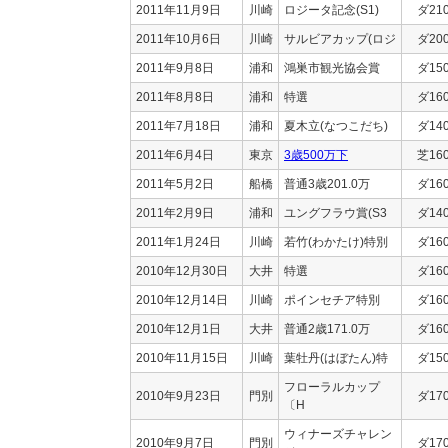
2011年11月9日
川崎
ロジータ記念(S1)
ダ21
2011年10月6日
川崎
サルビアカップ(ロジ
ダ20
2011年9月8日
浦和
鴻巣市観光協会賞
ダ15
2011年8月8日
浦和
特選
ダ16
2011年7月18日
浦和
夏木立(なつこだち)
ダ14
2011年6月4日
東京
3歳500万下
芝16
2011年5月2日
船橋
普通3歳201.0万
ダ16
2011年2月9日
浦和
ユングフラウ賞(S3
ダ14
2011年1月24日
川崎
若竹(わかたけ)特別
ダ16
2010年12月30日
大井
特選
ダ16
2010年12月14日
川崎
ポインセチア特別
ダ16
2010年12月1日
大井
普通2歳171.0万
ダ16
2010年11月15日
川崎
葉牡丹(はぼたん)特
ダ15
フローラルカップ
2010年9月23日
門別
ダ17
〔H
ウィナーズチャレン
2010年9月7日
門別
ダ17