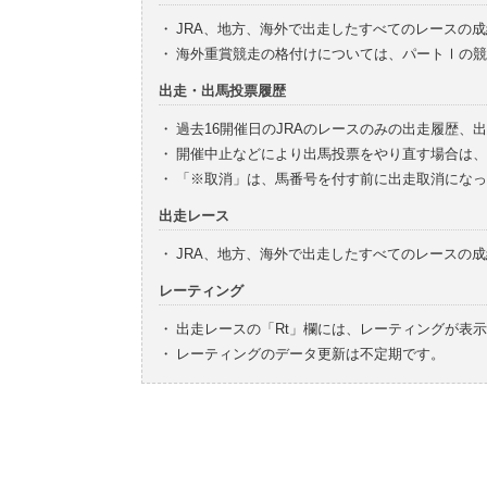
・
JRA、地方、海外で出走したすべてのレースの
・
海外重賞競走の格付けについては、パートⅠの競
出走・出馬投票履歴
・
過去16開催日のJRAのレースのみの出走履歴、
・
開催中止などにより出馬投票をやり直す場合は、
・
「※取消」は、馬番号を付す前に出走取消になっ
出走レース
・
JRA、地方、海外で出走したすべてのレースの
レーティング
・
出走レースの「Rt」欄には、レーティングが表
・
レーティングのデータ更新は不定期です。