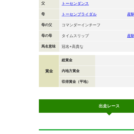
父
トーセンダンス
母
トーセンブライダル
産
母の父
コマンダーインチーフ
母の母
タイムスリップ
産
馬名意味
冠名+高貴な
総賞金
賞金
内地方賞金
収得賞金（平地）
出走レース