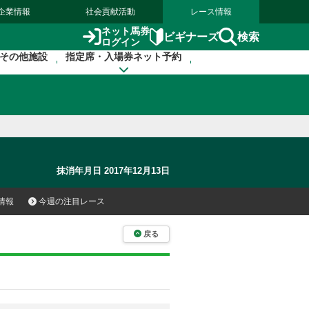
企業情報
社会貢献活動
レース情報
ネット馬券
検索
ビギナーズ
ログイン
その他施設
指定席・入場券ネット予約
抹消年月日 2017年12月13日
情報
今週の注目レース
戻る