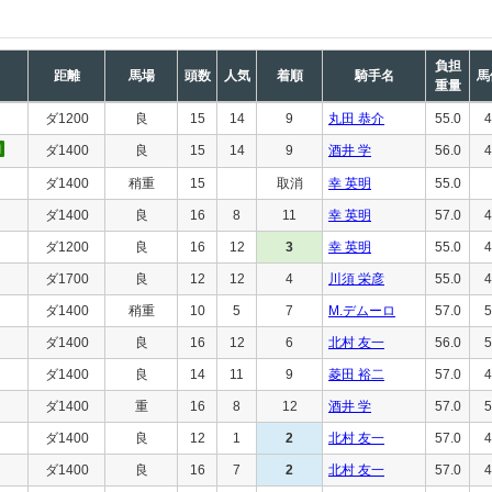
負担
距離
馬場
頭数
人気
着順
騎手名
馬
重量
ダ1200
良
15
14
9
丸田 恭介
55.0
4
ダ1400
良
15
14
9
酒井 学
56.0
4
ダ1400
稍重
15
取消
幸 英明
55.0
ダ1400
良
16
8
11
幸 英明
57.0
4
ダ1200
良
16
12
3
幸 英明
55.0
4
ダ1700
良
12
12
4
川須 栄彦
55.0
4
ダ1400
稍重
10
5
7
M.デムーロ
57.0
5
ダ1400
良
16
12
6
北村 友一
56.0
5
ダ1400
良
14
11
9
菱田 裕二
57.0
4
ダ1400
重
16
8
12
酒井 学
57.0
5
ダ1400
良
12
1
2
北村 友一
57.0
4
ダ1400
良
16
7
2
北村 友一
57.0
4