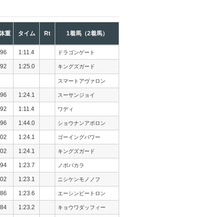
体重
タイム
Rt
1着馬（2着馬）
96
1:11.4
ドラゴンゲート
92
1:25.0
キングズガード
スマートアヴァロン
96
1:24.1
スーサンジョイ
92
1:11.4
ワディ
96
1:44.0
ショウナンアポロン
02
1:24.1
ゴーイングパワー
02
1:24.1
キングズガード
94
1:23.7
ノボバカラ
02
1:23.1
ニシケンモノノフ
86
1:23.6
エーシンビートロン
84
1:23.2
キョウワダッフィー