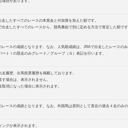
る場合があります。
で出走したすべてのレースの本賞金と付加賞を加えた額です。
外で出走したすべてのレースから、競馬番組で別に定める方法で算定した額です
のレースの成績となります。なお、人気順成績は、JRAで出走したレースの
パートⅠの競走のみグレード／グループ（Ｇ）表記を行います。
の出走履歴、出馬投票履歴を掲載しております。
直す場合は、表示されません。
走取消になった場合に表示されます。
てのレースの成績となります。なお、外国馬は原則として直近の過去４走のみ
ィングが表示されます。