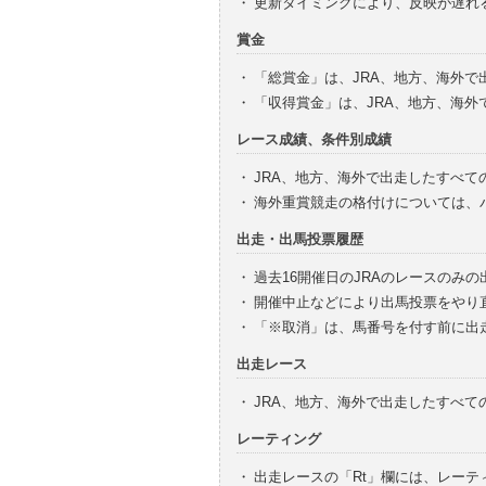
・
更新タイミングにより、反映が遅れ
賞金
・
「総賞金」は、JRA、地方、海外
・
「収得賞金」は、JRA、地方、海
レース成績、条件別成績
・
JRA、地方、海外で出走したすべて
・
海外重賞競走の格付けについては、
出走・出馬投票履歴
・
過去16開催日のJRAのレースのみ
・
開催中止などにより出馬投票をやり
・
「※取消」は、馬番号を付す前に出
出走レース
・
JRA、地方、海外で出走したすべ
レーティング
・
出走レースの「Rt」欄には、レーテ