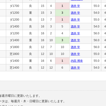
ダ1700
良
15
4
1
酒井 学
55.0
4
ダ1200
重
15
3
3
酒井 学
54.0
4
ダ1200
良
13
7
1
酒井 学
55.0
4
ダ1400
良
16
3
5
酒井 学
54.0
4
ダ1200
良
16
2
4
酒井 学
56.0
4
ダ1400
重
16
10
3
酒井 学
56.0
4
ダ1800
良
12
7
10
酒井 学
56.0
4
芝1800
良
12
10
10
酒井 学
55.0
4
ダ1400
重
16
6
1
内田 博幸
55.0
4
芝1400
良
12
12
6
酒井 学
54.0
4
毎週月曜日に更新いたします。
ータは、毎週月・木・日曜日に更新いたします。