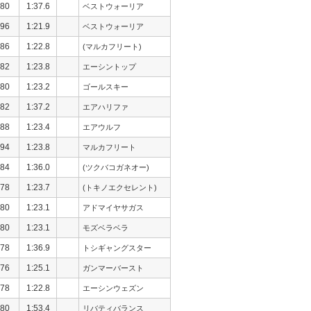
80
1:37.6
ベストウォーリア
96
1:21.9
ベストウォーリア
86
1:22.8
(マルカフリート)
82
1:23.8
エーシントップ
80
1:23.2
ゴールスキー
82
1:37.2
エアハリファ
88
1:23.4
エアウルフ
94
1:23.8
マルカフリート
84
1:36.0
(ツクバコガネオー)
78
1:23.7
(トキノエクセレント)
80
1:23.1
アドマイヤサガス
80
1:23.1
モズベラベラ
78
1:36.9
トシギャングスター
76
1:25.1
ガンマーバースト
78
1:22.8
エーシンウェズン
80
1:53.4
リバティバランス