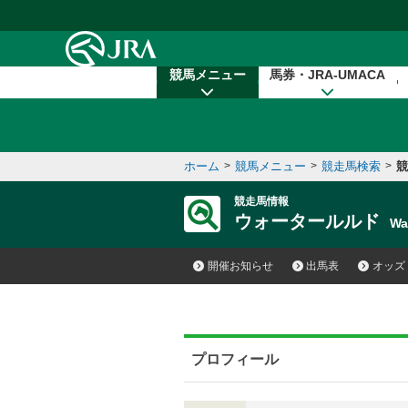
本文へ移動する
競馬メニュー
馬券・JRA-UMACA
ホーム
>
競馬メニュー
>
競走馬検索
>
競
競走馬情報
ウォータールルド
Wa
開催お知らせ
出馬表
オッズ
プロフィール