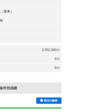
一
男
（栗東）
場
2,552,000
円
0
円
0
円
条件別成績
表内の略称