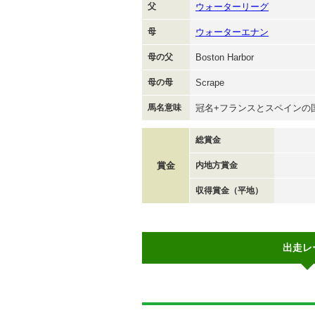
父
ウォーターリーグ
母
ウォーターエナン
母の父
Boston Harbor
母の母
Scrape
馬名意味
冠名+フランスとスペインの
総賞金
賞金
内地方賞金
収得賞金（平地）
出走レ