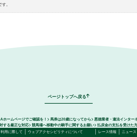
です。
ページトップへ戻る
RAホームページでご確認を！
馬券は20歳になってから
悪徳業者・違法インター
対する厳正な対応
競馬場へ移動中の騎手に関するお願い
払戻金の支払を受けた
ご利用に際して
ウェブアクセシビリティについて
レース情報
ニュース