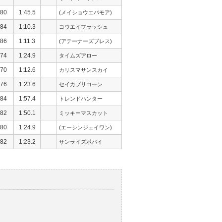
80
1:45.5
(メイショウエバモア)
84
1:10.3
コウエイフラッシュ
86
1:11.3
(アテーナーズブレス)
74
1:24.9
タイムズアロー
70
1:12.6
カリスマサンスカイ
76
1:23.6
セイカプリコーン
84
1:57.4
トレンドハンター
82
1:50.1
ミッキーマスカット
80
1:24.9
(エーシンジェイワン)
82
1:23.2
サンライズポパイ