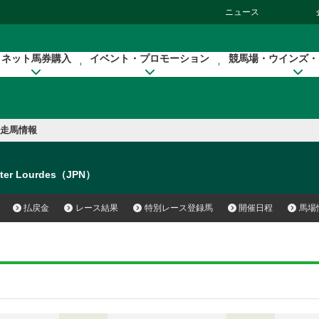
ニュース
ネット馬券購入
イベント・プロモーション
競馬場・ウインズ・
走馬情報
ter Lourdes（JPN）
払戻金
レース結果
特別レース登録馬
開催日程
馬場