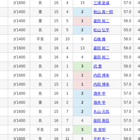
ダ1600
良
16
4
15
三浦 皇成
57.0
4
ダ1400
重
15
4
2
秋山 真一郎
57.0
4
ダ1400
重
15
5
1
菱田 裕二
56.0
4
ダ1400
良
16
5
2
松山 弘平
55.0
4
ダ1400
不良
16
10
9
石橋 脩
56.0
4
ダ1600
良
16
4
13
菱田 裕二
56.0
4
ダ1400
良
16
4
4
菱田 裕二
55.0
4
ダ1400
良
16
1
3
武 豊
56.0
4
ダ1600
良
16
1
1
内田 博幸
56.0
4
ダ1400
良
15
1
1
内田 博幸
57.0
4
ダ1400
良
16
1
2
酒井 学
57.0
4
ダ1400
重
16
2
2
酒井 学
57.0
4
ダ1600
良
15
7
2
丸山 元気
57.0
4
ダ1400
良
16
7
4
柴田 善臣
57.0
4
ダ1400
不良
16
10
3
幸 英明
54.0
4
ダ1800
良
16
11
9
北村 友一
56.0
4