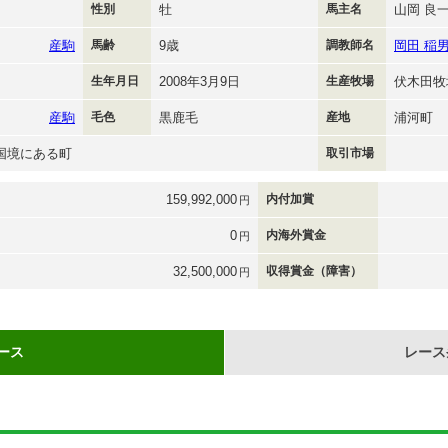
性別
牡
馬主名
山岡 良
産駒
馬齢
9歳
調教師名
岡田 稲
生年月日
2008年3月9日
生産牧場
伏木田牧
産駒
毛色
黒鹿毛
産地
浦河町
国境にある町
取引市場
159,992,000
内付加賞
円
0
内海外賞金
円
32,500,000
収得賞金（障害）
円
ース
レース