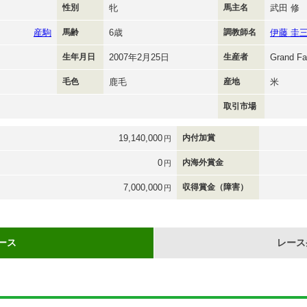
性別
牝
馬主名
武田 修
産駒
馬齢
6歳
調教師名
伊藤 圭
生年月日
2007年2月25日
生産者
Grand F
毛色
鹿毛
産地
米
取引市場
19,140,000
内付加賞
円
0
内海外賞金
円
7,000,000
収得賞金（障害）
円
ース
レース