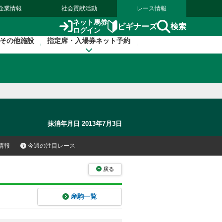
企業情報
社会貢献活動
レース情報
ネット馬券
検索
ビギナーズ
ログイン
その他施設
指定席・入場券ネット予約
抹消年月日 2013年7月3日
情報
今週の注目レース
戻る
産駒一覧