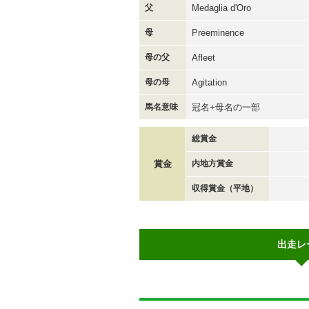
父
Medaglia d'Oro
母
Preeminence
母の父
Afleet
母の母
Agitation
馬名意味
冠名+母名の一部
総賞金
賞金
内地方賞金
収得賞金（平地）
出走レ