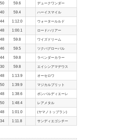
50
59.6
デュークワンダー
40
59.4
ハーイスマイル
44
1:12.0
ウォータールルド
48
1:00.1
ロードハリアー
48
59.8
ワイズドリーム
46
59.5
ツクバグローバル
44
59.8
ラベンダーカラー
30
59.8
エイシンアマデウス
48
1:13.9
オーセロワ
50
1:39.9
マジカルブリット
48
1:38.6
ボンバルディエーレ
50
1:48.4
レアメタル
48
1:01.0
(ヤマノトップラン)
34
1:11.8
サンディエゴシチー