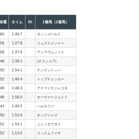
体重
タイム
Rt
1着馬（2着馬）
60
1:46.7
ダノンゴールド
58
1:27.9
リュクスメジャー
58
1:37.6
アンアヴェンジド
48
1:39.1
(オフショア)
50
1:54.1
テンゲントッパ
52
1:46.4
トップチェッカー
46
1:48.3
アドマイヤジャコモ
48
1:56.0
オーヴァージョイド
44
1:49.5
ハルカフジ
50
1:52.9
キングジャズ
52
1:54.1
ニシノオウガイ
52
1:13.5
リックムファサ