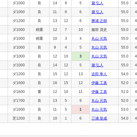
ダ1000
良
14
9
5
黛 弘人
55.0
4
ダ1000
良
11
6
6
黛 弘人
55.0
4
ダ1200
良
13
12
6
勝浦 正樹
55.0
4
ダ1000
稍重
12
7
10
服部 茂史
55.0
4
ダ1000
稍重
10
3
4
丸山 元気
55.0
4
ダ1000
良
9
4
5
丸山 元気
55.0
4
ダ1000
良
12
10
3
丸山 元気
55.0
4
ダ1000
良
14
12
5
黛 弘人
55.0
4
ダ1200
良
15
12
13
吉田 隼人
54.0
4
ダ1600
良
16
15
12
伊藤 工真
52.0
4
ダ1600
重
12
10
11
伊藤 工真
51.0
4
ダ1700
良
13
5
9
丸山 元気
52.0
4
ダ1000
良
11
5
1
丸山 元気
53.0
4
芝1200
良
10
1
6
三浦 皇成
54.0
4