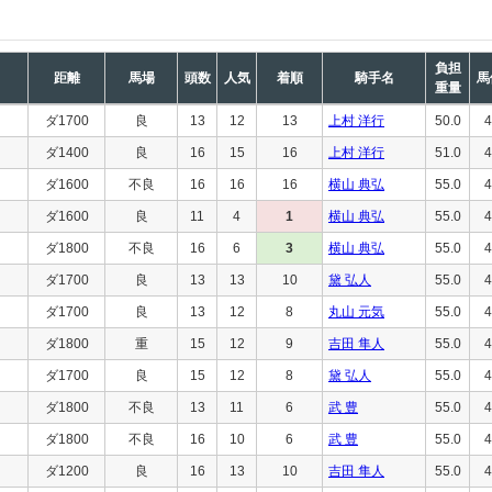
負担
距離
馬場
頭数
人気
着順
騎手名
馬
重量
ダ1700
良
13
12
13
上村 洋行
50.0
4
ダ1400
良
16
15
16
上村 洋行
51.0
4
ダ1600
不良
16
16
16
横山 典弘
55.0
4
ダ1600
良
11
4
1
横山 典弘
55.0
4
ダ1800
不良
16
6
3
横山 典弘
55.0
4
ダ1700
良
13
13
10
黛 弘人
55.0
4
ダ1700
良
13
12
8
丸山 元気
55.0
4
ダ1800
重
15
12
9
吉田 隼人
55.0
4
ダ1700
良
15
12
8
黛 弘人
55.0
4
ダ1800
不良
13
11
6
武 豊
55.0
4
ダ1800
不良
16
10
6
武 豊
55.0
4
ダ1200
良
16
13
10
吉田 隼人
55.0
4