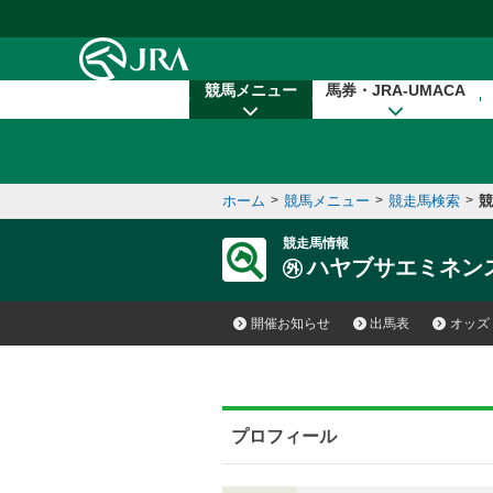
本文へ移動する
競馬メニュー
馬券・JRA-UMACA
ホーム
>
競馬メニュー
>
競走馬検索
>
競
競走馬情報
ハヤブサエミネン
開催お知らせ
出馬表
オッズ
プロフィール