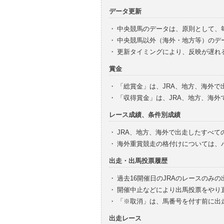
データ更新
・
中央競馬のデータは、原則として、
・
中央競馬以外（海外・地方等）のデ
・
更新タイミングにより、反映が遅れ
賞金
・
「総賞金」は、JRA、地方、海外
・
「収得賞金」は、JRA、地方、海
レース成績、条件別成績
・
JRA、地方、海外で出走したすべて
・
海外重賞競走の格付けについては、
出走・出馬投票履歴
・
過去16開催日のJRAのレースのみ
・
開催中止などにより出馬投票をやり
・
「※取消」は、馬番号を付す前に出
出走レース