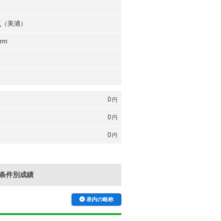
三
（美浦）
arm
0
円
0
円
0
円
条件別成績
表内の略称