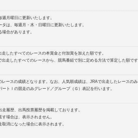
毎週月曜日に更新いたします。
ータは、毎週月・木・日曜日に更新いたします。
る場合があります。
で出走したすべてのレースの本賞金と付加賞を加えた額です。
外で出走したすべてのレースから、競馬番組で別に定める方法で算定した額です
のレースの成績となります。なお、人気順成績は、JRAで出走したレースの
パートⅠの競走のみグレード／グループ（Ｇ）表記を行います。
の出走履歴、出馬投票履歴を掲載しております。
直す場合は、表示されません。
走取消になった場合に表示されます。