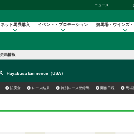
ニュース
ネット馬券購入
イベント・プロモーション
競馬場・ウインズ・
走馬情報
ス
Hayabusa Eminence（USA）
払戻金
レース結果
特別レース登録馬
開催日程
馬場