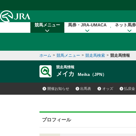
本文へ移動する
競馬メニュー
馬券・JRA-UMACA
ネット馬券
ホーム
>
競馬メニュー
>
競走馬検索
>
競走馬情報
競走馬情報
メイカ
Meika（JPN）
開催お知らせ
出馬表
オッズ
払戻金
プロフィール