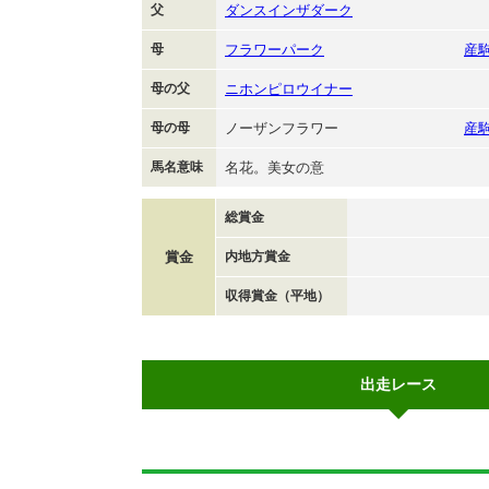
父
ダンスインザダーク
母
フラワーパーク
産
母の父
ニホンピロウイナー
母の母
ノーザンフラワー
産
馬名意味
名花。美女の意
総賞金
賞金
内地方賞金
収得賞金（平地）
出走レース