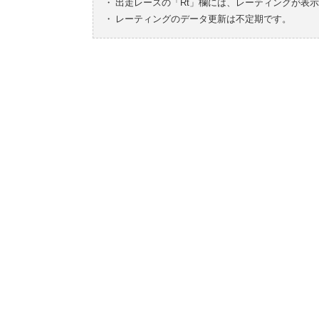
・
出走レースの「Rt」欄には、レーティングが表
・
レーティングのデータ更新は不定期です。