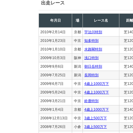
出走レース
年月日
場
レース名
距
2010年2月14日
京都
宇治川特別
芝14
2010年1月23日
中京
知多特別
芝12
2010年1月10日
京都
水路閣特別
芝12
2009年10月3日
阪神
浅口特別
芝12
2009年9月6日
新潟
朝日岳特別
芝14
2009年7月25日
新潟
長岡特別
芝12
2009年6月7日
中京
4歳上1000万下
芝12
2009年5月24日
中京
4歳上1000万下
芝12
2009年3月21日
中京
鈴鹿特別
芝12
2009年1月4日
京都
4歳上1000万下
芝14
2008年12月13日
中京
3歳上500万下
芝12
2008年7月26日
小倉
3歳上500万下
芝12