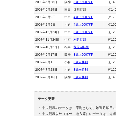
2008年6月28日
阪神
3歳上500万下
芝14
2008年5月29日
園田
淀川特別
ダ14
2008年3月9日
中京
4歳上500万下
ダ17
2008年2月9日
小倉
4歳上500万下
ダ10
2007年12月23日
中京
3歳上500万下
芝12
2007年11月24日
中京
刈谷特別
芝12
2007年10月27日
福島
秋元湖特別
芝12
2007年9月17日
阪神
3歳上500万下
芝12
2007年9月1日
小倉
3歳未勝利
芝12
2007年7月28日
小倉
3歳未勝利
芝12
2007年6月16日
阪神
3歳未勝利
芝14
データ更新
・
中央競馬のデータは、原則として、毎週月曜日に
・
中央競馬以外（海外・地方等）のデータは、毎週