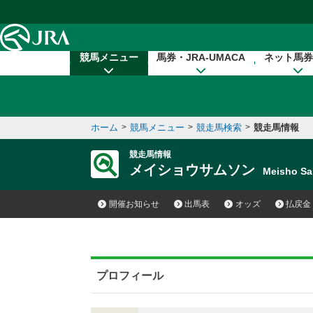
本文へ移動する
競馬メニュー
馬券・JRA-UMACA
ネット馬券
ホーム
>
競馬メニュー
>
競走馬検索
>
競走馬情報
競走馬情報
メイショウサムソン
Meisho 
開催お知らせ
出馬表
オッズ
払戻金
プロフィール