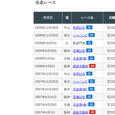
出走レース
年月日
場
レース名
距
2008年12月28日
中山
有馬記念
芝25
2008年11月30日
東京
ジャパンC
芝24
2008年10月5日
仏
凱旋門賞
芝24
2008年6月29日
阪神
宝塚記念
芝22
2008年5月4日
京都
天皇賞(春)
芝32
2008年4月6日
阪神
産経大阪杯
芝20
2007年12月23日
中山
有馬記念
芝25
2007年11月25日
東京
ジャパンC
芝24
2007年10月28日
東京
天皇賞(秋)
芝20
2007年6月24日
阪神
宝塚記念
芝22
2007年4月29日
京都
天皇賞(春)
芝32
2007年4月1日
阪神
産経大阪杯
芝20