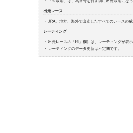
・
「※取消」は、馬番号を付す前に出走取消になっ
出走レース
・
JRA、地方、海外で出走したすべてのレースの
レーティング
・
出走レースの「Rt」欄には、レーティングが表
・
レーティングのデータ更新は不定期です。