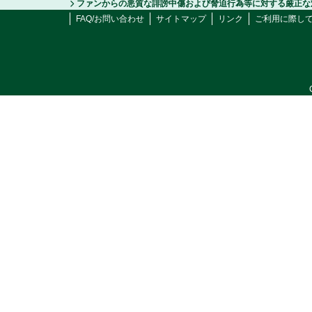
ファンからの悪質な誹謗中傷および脅迫行為等に対する厳正な
FAQ/お問い合わせ
サイトマップ
リンク
ご利用に際し