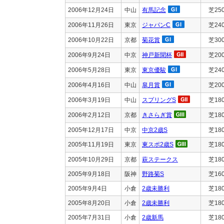
2006年12月24日
中山
有馬記念
芝25
2006年11月26日
東京
ジャパンC
芝24
2006年10月22日
京都
菊花賞
芝30
2006年9月24日
中京
神戸新聞杯
芝20
2006年5月28日
東京
東京優駿
芝24
2006年4月16日
中山
皐月賞
芝20
2006年3月19日
中山
スプリングS
芝18
2006年2月12日
京都
きさらぎ賞
芝18
2005年12月17日
中京
中京2歳S
芝18
2005年11月19日
東京
東スポ2歳S
芝18
2005年10月29日
京都
萩ステークス
芝18
2005年9月18日
阪神
野路菊S
芝16
2005年9月4日
小倉
2歳未勝利
芝18
2005年8月20日
小倉
2歳未勝利
芝18
2005年7月31日
小倉
2歳新馬
芝18