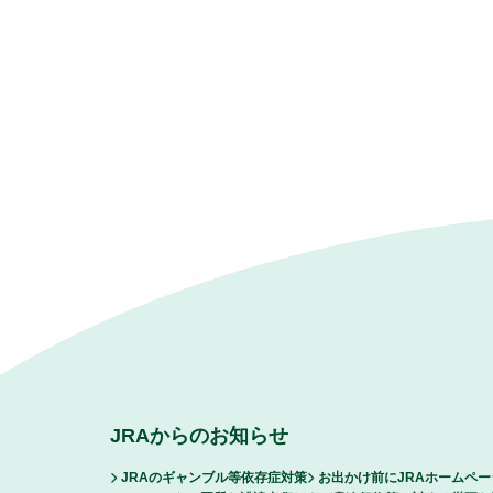
JRAからのお知らせ
JRAのギャンブル等依存症対策
お出かけ前にJRAホームペ