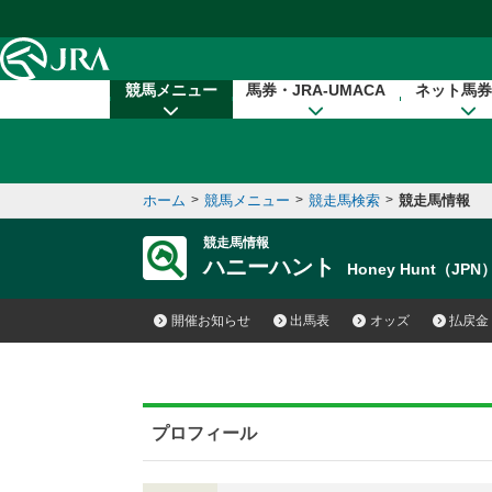
本文へ移動する
競馬メニュー
馬券・JRA-UMACA
ネット馬券
ホーム
>
競馬メニュー
>
競走馬検索
>
競走馬情報
競走馬情報
ハニーハント
Honey Hunt（JPN
開催お知らせ
出馬表
オッズ
払戻金
プロフィール