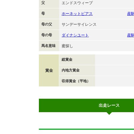
父
エンドスウィープ
母
ホーネットピアス
産
母の父
サンデーサイレンス
母の母
ダイナシユート
産
馬名意味
蜜探し
総賞金
賞金
内地方賞金
収得賞金（平地）
出走レース