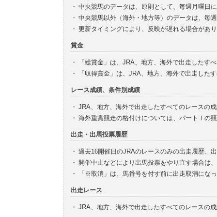
・
中央競馬のデータは、原則として、毎週月曜日に
・
中央競馬以外（海外・地方等）のデータは、毎週
・
更新タイミングにより、反映が遅れる場合があり
賞金
・
「総賞金」は、JRA、地方、海外で出走したす
・
「収得賞金」は、JRA、地方、海外で出走した
レース成績、条件別成績
・
JRA、地方、海外で出走したすべてのレースの
・
海外重賞競走の格付けについては、パートⅠの競
出走・出馬投票履歴
・
過去16開催日のJRAのレースのみの出走履歴、
・
開催中止などにより出馬投票をやり直す場合は、
・
「※取消」は、馬番号を付す前に出走取消になっ
出走レース
・
JRA、地方、海外で出走したすべてのレースの