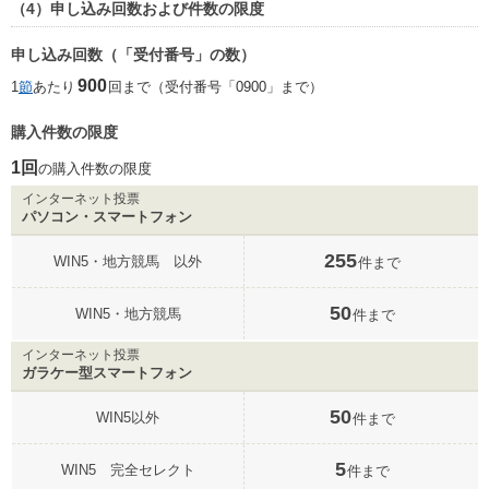
（4）申し込み回数および件数の限度
申し込み回数（「受付番号」の数）
900
1
節
あたり
回まで（受付番号「0900」まで）
購入件数の限度
1回
の購入件数の限度
インターネット投票
パソコン・スマートフォン
255
WIN5・地方競馬 以外
件まで
50
WIN5・地方競馬
件まで
インターネット投票
ガラケー型スマートフォン
50
WIN5以外
件まで
5
WIN5 完全セレクト
件まで