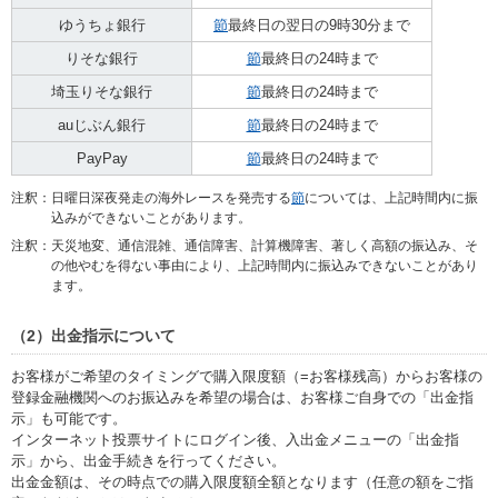
ゆうちょ銀行
節
最終日の翌日の9時30分まで
りそな銀行
節
最終日の24時まで
埼玉りそな銀行
節
最終日の24時まで
auじぶん銀行
節
最終日の24時まで
PayPay
節
最終日の24時まで
注釈：
日曜日深夜発走の海外レースを発売する
節
については、上記時間内に振
込みができないことがあります。
注釈：
天災地変、通信混雑、通信障害、計算機障害、著しく高額の振込み、そ
の他やむを得ない事由により、上記時間内に振込みできないことがあり
ます。
（2）出金指示について
お客様がご希望のタイミングで購入限度額（=お客様残高）からお客様の
登録金融機関へのお振込みを希望の場合は、お客様ご自身での「出金指
示」も可能です。
インターネット投票サイトにログイン後、入出金メニューの「出金指
示」から、出金手続きを行ってください。
出金金額は、その時点での購入限度額全額となります（任意の額をご指