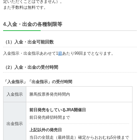
定いただくことはできません）。
また手数料は無料です。
4.入金・出金の各種制限等
（1）入金・出金可能回数
入金指示・出金指示あわせて1
節
あたり99回までとなります。
（2）入金・出金の受付時間
「入金指示」「出金指示」の受付時間
入金指示
勝馬投票券発売時間内
前日発売をしているJRA開催日
前日発売締切時間まで
出金指示
上記以外の発売日
当日の全競走（最終競走）確定からおおむね5分後まで