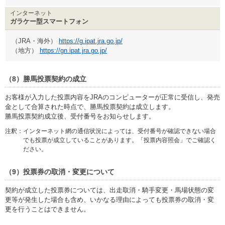
インターネット
ガラケー型スマートフォン
（JRA・海外）
https://g.ipat.jra.go.jp/
（地方）
https://gn.ipat.jra.go.jp/
（8）勝馬投票契約の成立
お客様が入力した投票内容をJRAのコンピューターが正常に受信し、発売
金として合算された時点で、勝馬投票契約は成立します。
勝馬投票契約成立後、受付番号をお知らせします。
注釈：
インターネット網の通信状況によっては、受付番号が確認できない場合
でも投票が成立していることがあります。「投票内容照会」でご確認く
ださい。
（9）投票券の取消・変更について
契約が成立した投票券については、出走取消・騎手変更・馬場状態の変
更等が発生した場合も含め、いかなる理由によっても投票券の取消・変
更を行うことはできません。