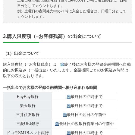
土曜日夜間発売開始時刻（通常19時30分）から日曜日終日は、日曜
日分としてカウントします。
例）土曜日の夜間発売中の21時に入金した場合は、日曜日分として
カウントします。
3.購入限度額（=お客様残高）の出金について
（1）出金について
購入限度額（=お客様残高）は、
節
終了後にお客様の登録金融機関へ自動
的にお振込み（一括出金）いたします。金融機関ごとのお振込み時間は
以下の表のとおりです。
一括出金でお客様の登録金融機関へ振り込まれる時間
PayPay銀行
節
最終日の24時まで
楽天銀行
節
最終日の24時まで
三井住友銀行
節
最終日の翌日の午前中
三菱UFJ銀行
節
最終日の翌銀行営業日の午前中
ドコモSMTBネット銀行
節
最終日の24時まで