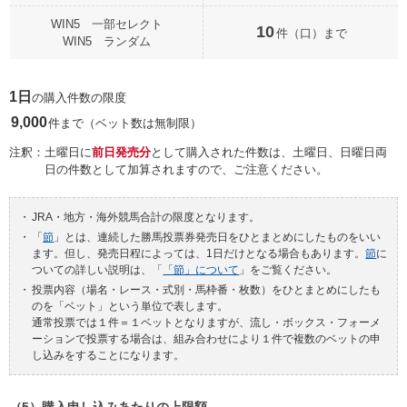
WIN5 一部セレクト
10
件（口）まで
WIN5 ランダム
1日
の購入件数の限度
9,000
件まで（ベット数は無制限）
注釈：
土曜日に
前日発売分
として購入された件数は、土曜日、日曜日両
日の件数として加算されますので、ご注意ください。
・
JRA・地方・海外競馬合計の限度となります。
・
「
節
」とは、連続した勝馬投票券発売日をひとまとめにしたものをいい
ます。但し、発売日程によっては、1日だけとなる場合もあります。
節
に
ついての詳しい説明は、「
「節」について
」をご覧ください。
・
投票内容（場名・レース・式別・馬枠番・枚数）をひとまとめにしたも
のを「ベット」という単位で表します。
通常投票では１件＝１ベットとなりますが、流し・ボックス・フォーメ
ーションで投票する場合は、組み合わせにより１件で複数のベットの申
し込みをすることになります。
（5）購入申し込みあたりの上限額