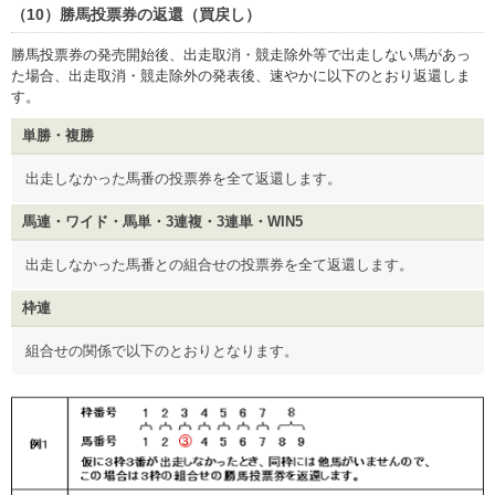
（10）勝馬投票券の返還（買戻し）
勝馬投票券の発売開始後、出走取消・競走除外等で出走しない馬があっ
た場合、出走取消・競走除外の発表後、速やかに以下のとおり返還しま
す。
単勝・複勝
出走しなかった馬番の投票券を全て返還します。
馬連・ワイド・馬単・3連複・3連単・WIN5
出走しなかった馬番との組合せの投票券を全て返還します。
枠連
組合せの関係で以下のとおりとなります。