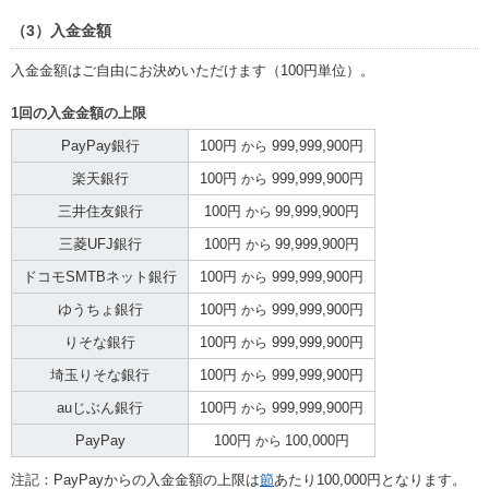
（3）入金金額
入金金額はご自由にお決めいただけます（100円単位）。
1回の入金金額の上限
PayPay銀行
100円
999,999,900円
から
楽天銀行
100円
999,999,900円
から
三井住友銀行
100円
99,999,900円
から
三菱UFJ銀行
100円
99,999,900円
から
ドコモSMTBネット銀行
100円
999,999,900円
から
ゆうちょ銀行
100円
999,999,900円
から
りそな銀行
100円
999,999,900円
から
埼玉りそな銀行
100円
999,999,900円
から
auじぶん銀行
100円
999,999,900円
から
PayPay
100円
100,000円
から
注記：
PayPayからの入金金額の上限は
節
あたり100,000円となります。