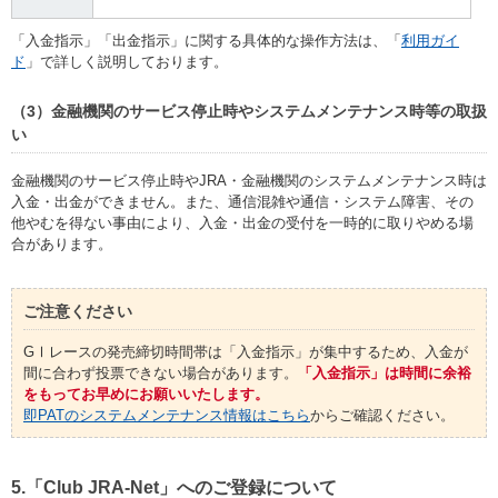
「入金指示」「出金指示」に関する具体的な操作方法は、「
利用ガイ
ド
」で詳しく説明しております。
（3）金融機関のサービス停止時やシステムメンテナンス時等の取扱
い
金融機関のサービス停止時やJRA・金融機関のシステムメンテナンス時は
入金・出金ができません。また、通信混雑や通信・システム障害、その
他やむを得ない事由により、入金・出金の受付を一時的に取りやめる場
合があります。
ご注意ください
GⅠレースの発売締切時間帯は「入金指示」が集中するため、入金が
間に合わず投票できない場合があります。
「入金指示」は時間に余裕
をもってお早めにお願いいたします。
即PATのシステムメンテナンス情報はこちら
からご確認ください。
5.「Club JRA-Net」へのご登録について