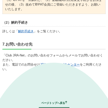
せの後、（3）改めて即PAT会員にご登録いただきますよう、お願い
いたします。
（2）解約手続き
詳しくは「
解約手続き
」をご覧ください。
7.お問い合わせ先
「Club JRA-Net」のお問い合わせフォームからメールでお問い合わせく
ださい。
また、電話でのお問合せは
JRA PATサービスセンター
をご利用くださ
い。
｜
表示モード：
ＰＣ
スマートフォン
ページトップへ戻る