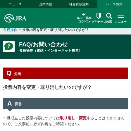
本文へ移動する
ニュース
企業情報
社会貢献活動
レース情報
ネット馬券
ログイン
ビギナーズ
検索
メニュー
各種操作
>
投票内容を変更・取り消したいのですが？
FAQ/お問い合わせ
各種操作（電話・インターネット投票）
Q
質問
投票内容を変更・取り消したいのですが？
A
回答
一旦成立した投票内容については
取り消し・変更
することはできません
ので、ご投票前に必ず内容をご確認ください。