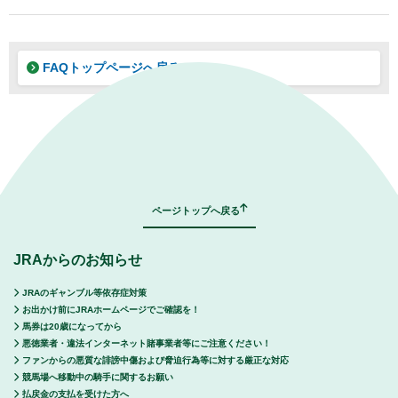
FAQトップページへ戻る
｜
表示モード：
ＰＣ
スマートフォン
ページトップへ戻る
JRAからのお知らせ
JRAのギャンブル等依存症対策
お出かけ前にJRAホームページでご確認を！
馬券は20歳になってから
悪徳業者・違法インターネット賭事業者等にご注意ください！
ファンからの悪質な誹謗中傷および脅迫行為等に対する厳正な対応
競馬場へ移動中の騎手に関するお願い
払戻金の支払を受けた方へ