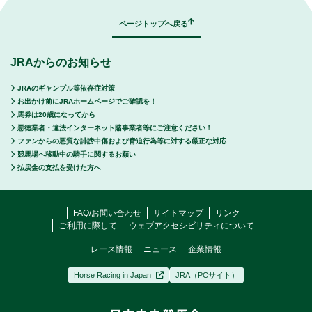
ページトップへ戻る
JRAからのお知らせ
JRAのギャンブル等依存症対策
お出かけ前にJRAホームページでご確認を！
馬券は20歳になってから
悪徳業者・違法インターネット賭事業者等にご注意ください！
ファンからの悪質な誹謗中傷および脅迫行為等に対する厳正な対応
競馬場へ移動中の騎手に関するお願い
払戻金の支払を受けた方へ
FAQ/お問い合わせ
サイトマップ
リンク
ご利用に際して
ウェブアクセシビリティについて
レース情報
ニュース
企業情報
Horse Racing in Japan
JRA（PCサイト）