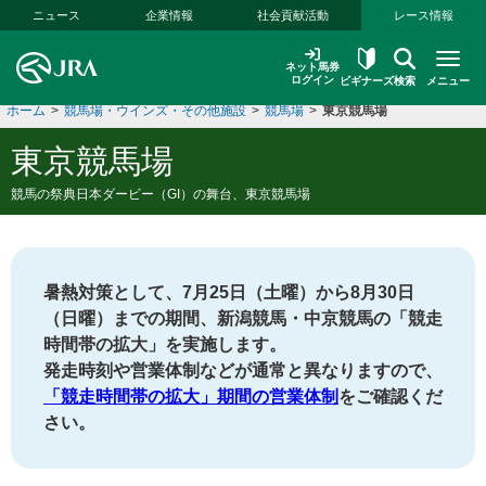
本文へ移動する
ニュース
企業情報
社会貢献活動
レース情報
ネット馬券
ログイン
ビギナーズ
検索
メニュー
ホーム
>
競馬場・ウインズ・その他施設
>
競馬場
>
東京競馬場
東京競馬場
競馬の祭典日本ダービー（GI）の舞台、東京競馬場
暑熱対策として、7月25日（土曜）から8月30日
（日曜）までの期間、新潟競馬・中京競馬の「競走
時間帯の拡大」を実施します。
発走時刻や営業体制などが通常と異なりますので、
「競走時間帯の拡大」期間の営業体制
をご確認くだ
さい。