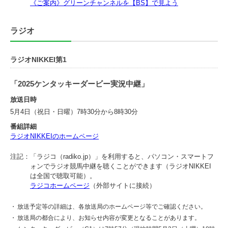
《ご案内》グリーンチャンネルを【BS】で見よう
ラジオ
ラジオNIKKEI第1
「2025ケンタッキーダービー実況中継」
放送日時
5月4日（祝日・日曜）7時30分から8時30分
番組詳細
ラジオNIKKEIのホームページ
注記：
「ラジコ（radiko.jp）」を利用すると、パソコン・スマートフ
ォンでラジオ競馬中継を聴くことができます（ラジオNIKKEI
は全国で聴取可能）。
ラジコホームページ
（外部サイトに接続）
・
放送予定等の詳細は、各放送局のホームページ等でご確認ください。
・
放送局の都合により、お知らせ内容が変更となることがあります。