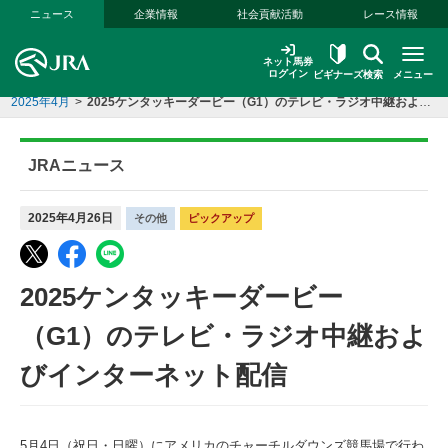
本文へ移動する
ニュース
企業情報
社会貢献活動
レース情報
ネット馬券
ログイン
ビギナーズ
検索
メニュー
2025年4月
>
2025ケンタッキーダービー（G1）のテレビ・ラジオ中継およびインターネット配信
JRAニュース
2025年4月26日
その他
ピックアップ
2025ケンタッキーダービー
（G1）のテレビ・ラジオ中継およ
びインターネット配信
5月4日（祝日・日曜）にアメリカのチャーチルダウンズ競馬場で行わ