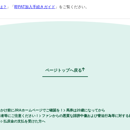
とは？
」「
即PAT加入手続きガイド
」をご覧ください。
FAQトップページへ戻る
ページトップへ戻る
かけ前にJRAホームページでご確認を！
馬券は20歳になってから
業者等にご注意ください！
ファンからの悪質な誹謗中傷および脅迫行為等に対する
い
払戻金の支払を受けた方へ