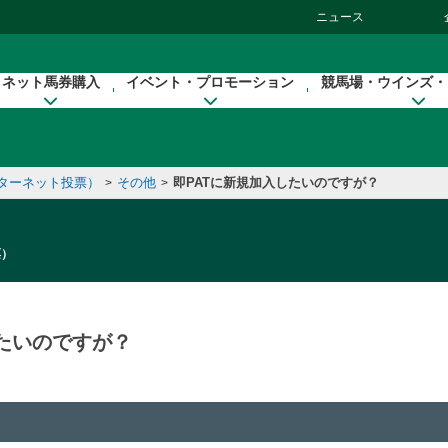
ニュース
ネット馬券購入
イベント・プロモーション
競馬場・ウインズ・
ンターネット投票）
その他
即PATに新規加入したいのですが？
>
>
票）
したいのですが？