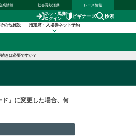
企業情報
社会貢献活動
レース情報
ネット馬券
検索
ビギナーズ
ログイン
その他施設
指定席・入場券ネット予約
手続きは必要ですか？
ード」に変更した場合、何