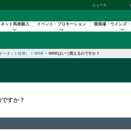
ニュース
ネット馬券購入
イベント・プロモーション
競馬場・ウインズ・
ンターネット投票）
WIN5
WIN5はいつ買えるのですか？
>
>
）
のですか？