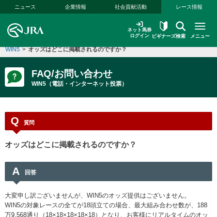
本文へ移動する
ニュース
企業情報
社会貢献活動
レース情報
ネット馬券
ログイン
ビギナーズ
検索
メニュー
WIN5
>
オッズはどこに掲載されるのですか？
FAQ/お問い合わせ
WIN5（電話・インターネット投票）
Q
質問
オッズはどこに掲載されるのですか？
A
回答
大変申し訳ございませんが、WIN5のオッズ提供はございません。
WIN5の対象レースの全てが18頭立ての場合、最大組み合わせ数が、188
万9,568通り（18×18×18×18×18）となり、お客様にリアルタイムのオッ