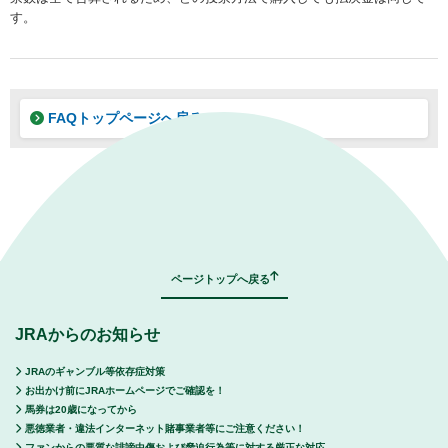
す。
FAQトップページへ戻る
｜
表示モード：
ＰＣ
スマートフォン
ページトップへ戻る
JRAからのお知らせ
JRAのギャンブル等依存症対策
お出かけ前にJRAホームページでご確認を！
馬券は20歳になってから
悪徳業者・違法インターネット賭事業者等にご注意ください！
ファンからの悪質な誹謗中傷および脅迫行為等に対する厳正な対応