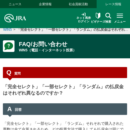
本文へ移動する
ニュース
企業情報
社会貢献活動
レース情報
ネット馬券
ログイン
ビギナーズ
検索
メニュー
WIN5
>
「完全セレクト」「一部セレクト」「ランダム」の払戻金はそれぞれ異なるのですか？
FAQ/お問い合わせ
WIN5（電話・インターネット投票）
Q
質問
「完全セレクト」「一部セレクト」「ランダム」の払戻金
はそれぞれ異なるのですか？
A
回答
「完全セレクト」「一部セレクト」「ランダム」それそれで購入された
票数は全て合算されるため、どの投票方法で購入しても払戻金は同じで