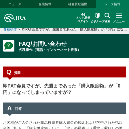
本文へ移動する
ニュース
企業情報
社会貢献活動
レース情報
ネット馬券
ログイン
ビギナーズ
検索
メニュー
各種操作
>
即PAT会員ですが、先週まであった「購入限度額」が「0円」になってしまっていますが？
FAQ/お問い合わせ
各種操作（電話・インターネット投票）
Q
質問
即PAT会員ですが、先週まであった「購入限度額」が「0
円」になってしまっていますが？
A
回答
お客様がご入金された勝馬投票券購入資金の残金および的中された払戻
金等（以下、「購入限度額」）は、「節」の最終日（通常日曜日）の翌