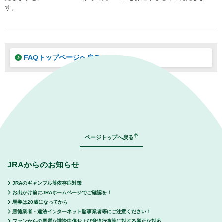
す。
FAQトップページへ戻る
｜
表示モード：
ＰＣ
スマートフォン
ページトップへ戻る
JRAからのお知らせ
JRAのギャンブル等依存症対策
お出かけ前にJRAホームページでご確認を！
馬券は20歳になってから
悪徳業者・違法インターネット賭事業者等にご注意ください！
ファンからの悪質な誹謗中傷および脅迫行為等に対する厳正な対応