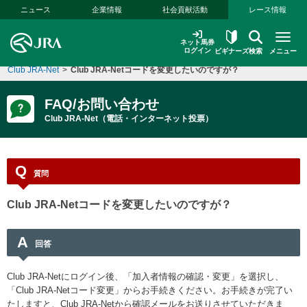
本文へ移動する
ニュース
企業情報
社会貢献活動
レース情報
ネット馬券
ログイン
ビギナーズ
検索
メニュー
Club JRA-Net
>
Club JRA-Netコードを変更したいのですが？
FAQ/お問い合わせ
Club JRA-Net（電話・インターネット投票）
Q
質問
Club JRA-Netコードを変更したいのですが？
A
回答
Club JRA-Netにログイン後、「加入者情報の確認・変更」を選択し、
「Club JRA-Netコード変更」からお手続きください。お手続きが完了い
たしますと、Club JRA-Netから確認メールをお送りさせていただきま