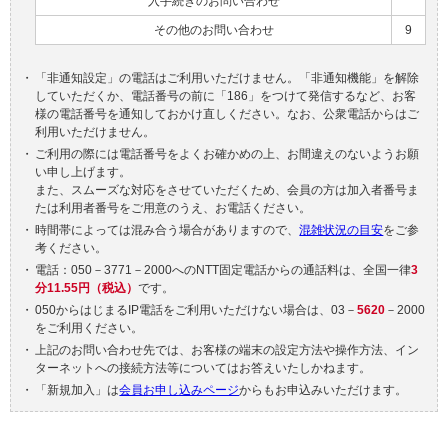
入手続きのお問い合わせ
その他のお問い合わせ
9
・
「非通知設定」の電話はご利用いただけません。「非通知機能」を解除
していただくか、電話番号の前に「186」をつけて発信するなど、お客
様の電話番号を通知しておかけ直しください。なお、公衆電話からはご
利用いただけません。
・
ご利用の際には電話番号をよくお確かめの上、お間違えのないようお願
い申し上げます。
また、スムーズな対応をさせていただくため、会員の方は加入者番号ま
たは利用者番号をご用意のうえ、お電話ください。
・
時間帯によっては混み合う場合がありますので、
混雑状況の目安
をご参
考ください。
・
電話：050－3771－2000へのNTT固定電話からの通話料は、
全国一律
3
分11.55円（税込）
です。
・
050からはじまるIP電話をご利用いただけない場合は、03－
5620
－2000
をご利用ください。
・
上記のお問い合わせ先では、お客様の端末の設定方法や操作方法、イン
ターネットへの接続方法等についてはお答えいたしかねます。
・
「新規加入」は
会員お申し込みページ
からもお申込みいただけます。