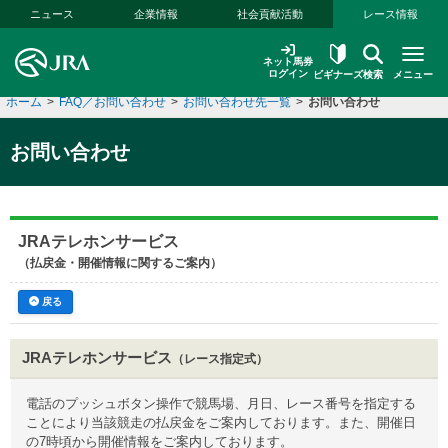
本文へ移動する
ニュース
企業情報
社会貢献活動
レース情報
ネット馬券
ログイン
ビギナーズ
検索
メニュー
ホーム
>
FAQ／お問い合わせ
>
お問い合わせ先一覧
>
お問い合わせ
お問い合わせ
JRAテレホンサービス
（払戻金・開催情報に関するご案内）
戻る
JRAテレホンサービス
（レース指定式）
電話のプッシュボタン操作で競馬場、月日、レース番号を指定する
ことにより当該競走の払戻金をご案内しております。また、開催日
の7時頃から開催情報をご案内しております。