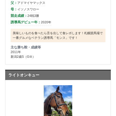
父：
アドマイヤマックス
母：
イソノスワロー
競走成績：
24戦3勝
誘導馬デビュー年：
2020年
美味しいものを食べたら舌を出して食レポします！札幌競馬場で
一番グルメなベテラン誘導馬「モンス」です！
主な勝ち鞍・成績等
2011年
新潟2歳S（GⅢ）
ライトオンキュー