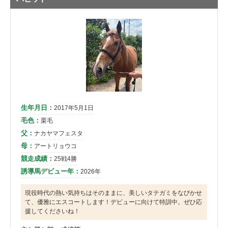
生年月日：
2017年5月1日
毛色：
栗毛
父：
ナカヤマフェスタ
母：
アートリョウコ
競走成績：
25戦4勝
誘導馬デビュー年：
2026年
現役時代の熱い気持ちはそのままに、美しいタテガミをなびかせ
て、優雅にエスコートします！デビューに向けて特訓中。ぜひ応
援してくださいね！