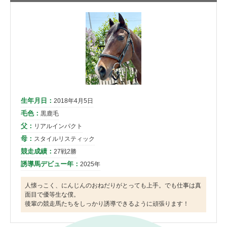
生年月日：
2018年4月5日
毛色：
黒鹿毛
父：
リアルインパクト
母：
スタイルリスティック
競走成績：
27戦2勝
誘導馬デビュー年：
2025年
人懐っこく、にんじんのおねだりがとっても上手。でも仕事は真
面目で優等生な僕。
後輩の競走馬たちをしっかり誘導できるように頑張ります！