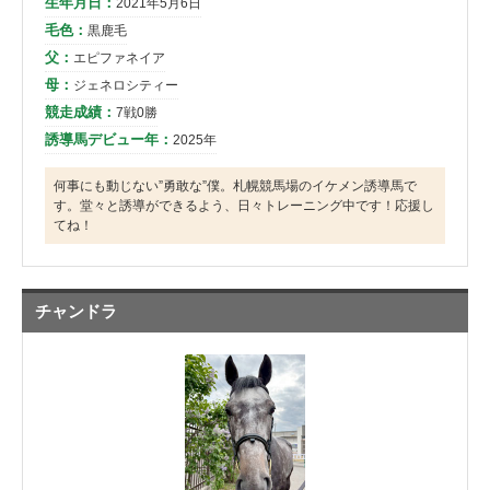
生年月日：
2021年5月6日
毛色：
黒鹿毛
父：
エピファネイア
母：
ジェネロシティー
競走成績：
7戦0勝
誘導馬デビュー年：
2025年
何事にも動じない”勇敢な”僕。札幌競馬場のイケメン誘導馬で
す。堂々と誘導ができるよう、日々トレーニング中です！応援し
てね！
チャンドラ