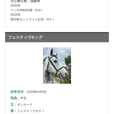
主な勝ち鞍・成績等
2020年
ラジオNIKKEI賞（GⅢ）
2020年
朝日杯セントライト記念（GⅡ）
フェスティヴキング
生年月日：
2019年4月9日
毛色：
芦毛
父：
ダンカーク
母：
フェスティヴキティ