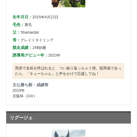
生年月日：
2015年4月22日
毛色：
鹿毛
父：
Shamardal
母：
グレイトタイミング
競走成績：
24戦6勝
誘導馬デビュー年：
2023年
馬房で名前を呼ばれると、つい振り返っちゃう僕。競馬場で会っ
たら、「キューちゃん」と声をかけて応援してね！
主な勝ち鞍・成績等
2019年
京阪杯（GⅢ）
リグージェ