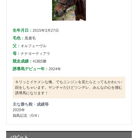
生年月日：
2015年3月27日
毛色：
黒鹿毛
父：
オルフェーヴル
母：
ナナヨーティアラ
競走成績：
41戦5勝
誘導馬デビュー年：
2024年
キリッとイケメンな俺、でもニンジンを見たらとってもかわいい
顔をしちゃいます。ヤンチャだけどツンデレ、みんなの心を掴む
誘導馬になります！
主な勝ち鞍・成績等
2020年
福島記念（GⅢ）
バビット