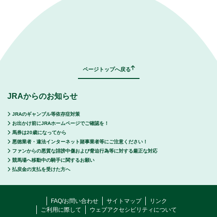
｜
表示モード：
ＰＣ
スマートフォン
ページトップへ戻る
JRAからのお知らせ
JRAのギャンブル等依存症対策
お出かけ前にJRAホームページでご確認を！
馬券は20歳になってから
悪徳業者・違法インターネット賭事業者等にご注意ください！
ファンからの悪質な誹謗中傷および脅迫行為等に対する厳正な対応
競馬場へ移動中の騎手に関するお願い
払戻金の支払を受けた方へ
FAQ/お問い合わせ
サイトマップ
リンク
ご利用に際して
ウェブアクセシビリティについて