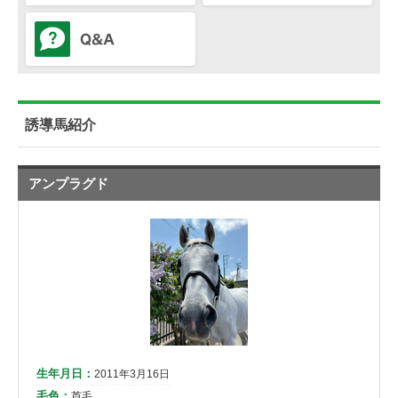
誘導馬紹介
アンプラグド
生年月日：
2011年3月16日
毛色：
芦毛