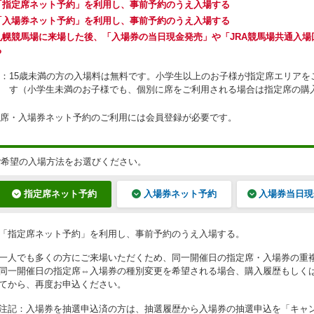
「指定席ネット予約」を利用し、事前予約のうえ入場する
「入場券ネット予約」を利用し、事前予約のうえ入場する
札幌競馬場に来場した後、「入場券の当日現金発売」や「JRA競馬場共通入
る
：
15歳未満の方の入場料は無料です。小学生以上のお子様が指定席エリアを
す（小学生未満のお子様でも、個別に席をご利用される場合は指定席の購
席・入場券ネット予約のご利用には会員登録が必要です。
ご希望の入場方法をお選びください。
指定席ネット予約
入場券ネット予約
入場券当日現
「指定席ネット予約」を利用し、事前予約のうえ入場する。
一人でも多くの方にご来場いただくため、同一開催日の指定席・入場券の重
同一開催日の指定席⇔入場券の種別変更を希望される場合、購入履歴もしく
てから、再度お申込ください。
注記：
入場券を抽選申込済の方は、抽選履歴から入場券の抽選申込を「キャ