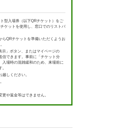
ト型入場券（以下QRチケット）をご
Rチケットを使用し、窓口でのリストバ
からQRチケットを準備いただくようお
）。
表示」ボタン、またはマイページの
送信できます。事前に「チケット分
、入場時の混雑緩和のため、来場前に
す。
お越しください。
。
変更や返金等はできません。