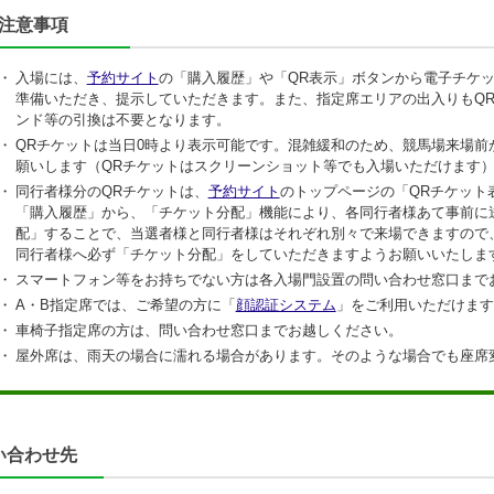
注意事項
・
入場には、
予約サイト
の「購入履歴」や「QR表示」ボタンから電子チケッ
準備いただき、提示していただきます。また、指定席エリアの出入りもQ
ンド等の引換は不要となります。
・
QRチケットは当日0時より表示可能です。混雑緩和のため、競馬場来場前
願いします（QRチケットはスクリーンショット等でも入場いただけます
・
同行者様分のQRチケットは、
予約サイト
のトップページの「QRチケット
「購入履歴」から、「チケット分配」機能により、各同行者様あて事前に
配」することで、当選者様と同行者様はそれぞれ別々で来場できますので
同行者様へ必ず「チケット分配」をしていただきますようお願いいたしま
・
スマートフォン等をお持ちでない方は各入場門設置の問い合わせ窓口まで
・
A・B指定席では、ご希望の方に「
顔認証システム
」をご利用いただけます
・
車椅子指定席の方は、問い合わせ窓口までお越しください。
・
屋外席は、雨天の場合に濡れる場合があります。そのような場合でも座席
い合わせ先