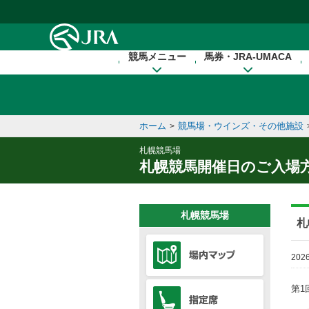
本文へ移動する
競馬メニュー
馬券・JRA-UMACA
ホーム
競馬場・ウインズ・その他施設
>
札幌競馬場
札幌競馬開催日のご入場
札幌競馬場
札
202
第1