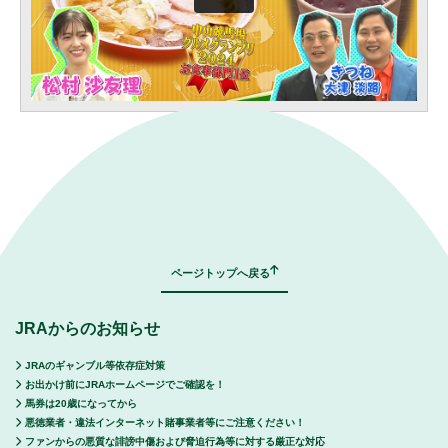
｜
表示モード：
ＰＣ
スマートフォン
ページトップへ戻る
JRAからのお知らせ
JRAのギャンブル等依存症対策
お出かけ前にJRAホームページでご確認を！
馬券は20歳になってから
悪徳業者・違法インターネット賭事業者等にご注意ください！
ファンからの悪質な誹謗中傷および脅迫行為等に対する厳正な対応