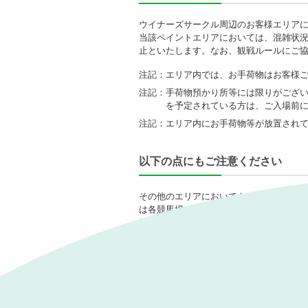
ウイナーズサークル周辺のお客様エリア
当該ペイントエリアにおいては、混雑状
止といたします。なお、観戦ルールにご協
注記：
エリア内では、お手荷物はお客様
注記：
手荷物預かり所等には限りがござ
を予定されている方は、ご入場前
注記：
エリア内にお手荷物等が放置され
以下の点にもご注意ください
その他のエリアにおいても、場所取りは
は各競馬場にお問い合わせください。）
特にコース前の観戦エリアやパドックに