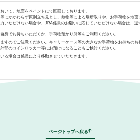
において、地面をペイントにて区画しております。
況等にかかわらず原則立ち見とし、敷物等による場所取りや、お手荷物を地面
力いただけない場合や、JRA係員のお願いに応じていただけない場合は、退
ご自身でお持ちいただくか、手荷物預かり所等をご利用ください。
いますのでご注意ください。キャリーケース等の大きなお手荷物をお持ちのお
に外部のコインロッカー等にお預けになることもご検討ください。
ている場合は係員により移動させていただきます。
お断りしております。また、競馬場毎に、施設の状況に応じて、椅子・敷物等
おいては、混雑状況により、係員から移動のお願い等をすることがございます
ページトップへ戻る