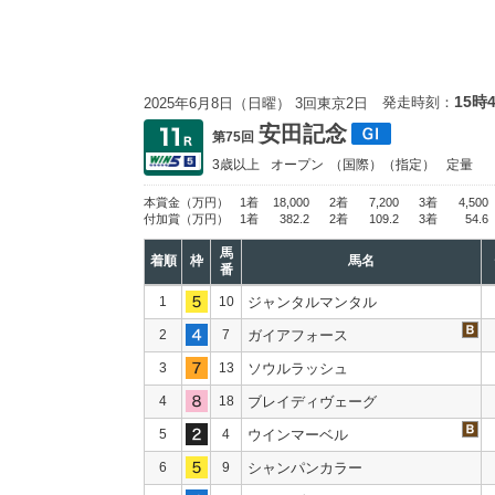
15時
発走時刻：
2025年6月8日（日曜） 3回東京2日
安田記念
第75回
3歳以上
オープン
（国際）（指定）
定量
本賞金
（万円）
1着
18,000
2着
7,200
3着
4,500
付加賞
（万円）
1着
382.2
2着
109.2
3着
54.6
馬
着順
枠
馬名
番
1
10
ジャンタルマンタル
2
7
ガイアフォース
3
13
ソウルラッシュ
4
18
ブレイディヴェーグ
5
4
ウインマーベル
6
9
シャンパンカラー