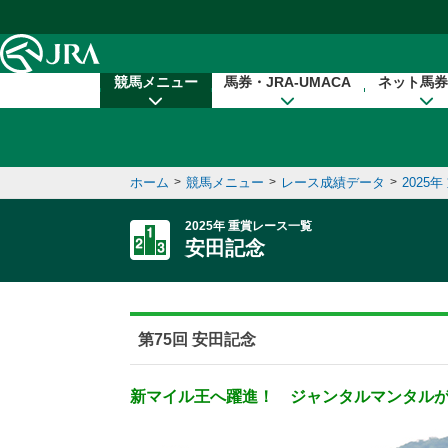
本文へ移動する
競馬メニュー
馬券・JRA-UMACA
ネット馬券
ホーム
>
競馬メニュー
>
レース成績データ
>
2025
2025年 重賞レース一覧
安田記念
第75回 安田記念
新マイル王へ躍進！ ジャンタルマンタル