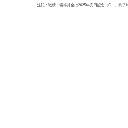
注記：
戦績・獲得賞金は2025年安田記念（GⅠ）終了