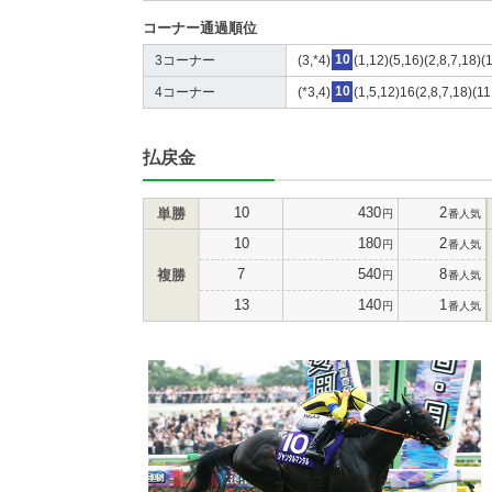
コーナー通過順位
3コーナー
(3,*4)
10
(1,12)(5,16)(2,8,7,18)(
4コーナー
(*3,4)
10
(1,5,12)16(2,8,7,18)(11
払戻金
10
430
2
単勝
円
番人気
10
180
2
円
番人気
7
540
8
複勝
円
番人気
13
140
1
円
番人気