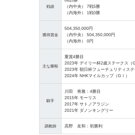
8戦5勝
（内中央） 7戦5勝
戦績
（内海外） 1戦0勝
504,350,000円
（内中央） 504,350,000円
獲得賞金
（内海外） 0円
重賞4勝目
2023年 デイリー杯2歳ステークス（
主な勝鞍
2023年 朝日杯フューチュリティス
2024年 NHKマイルカップ（GⅠ）
川田 将雅：4勝目
2015年 モーリス
騎手
2017年 サトノアラジン
2021年 ダノンキングリー
高野 友和：初勝利
調教師