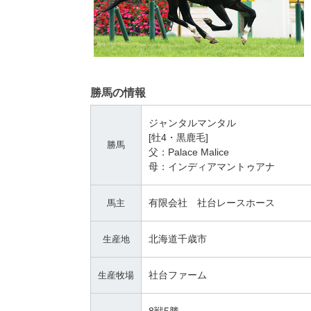
勝馬の情報
ジャンタルマンタル
[牡4・黒鹿毛]
勝馬
父：Palace Malice
母：インディアマントゥアナ
有限会社 社台レースホース
馬主
北海道千歳市
生産地
社台ファーム
生産牧場