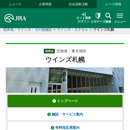
本文へ移動する
ニュース
企業情報
社会貢献活動
レース情報
ネット馬券
ログイン
ビギナーズ
検索
メニュー
競馬場・ウインズ・その他施設
>
ウインズ・エクセル
>
ウインズ札幌
北海道・東北地区
WINS
ウインズ札幌
トップページ
施設・サービス案内
有料指定席案内