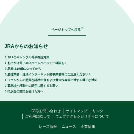
｜
表示モード：
ＰＣ
スマートフォン
ページトップへ戻る
JRAからのお知らせ
JRAのギャンブル等依存症対策
お出かけ前にJRAホームページでご確認を！
馬券は20歳になってから
悪徳業者・違法インターネット賭事業者等にご注意ください！
ファンからの悪質な誹謗中傷および脅迫行為等に対する厳正な対応
競馬場へ移動中の騎手に関するお願い
払戻金の支払を受けた方へ
FAQ/お問い合わせ
サイトマップ
リンク
ご利用に際して
ウェブアクセシビリティについて
レース情報
ニュース
企業情報