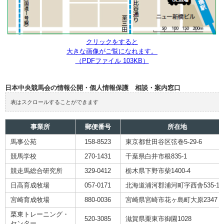
クリックをすると
大きな画像がご覧になれます。
（PDFファイル 103KB）
日本中央競馬会の情報公開・個人情報保護 相談・案内窓口
表はスクロールすることができます
事業所
郵便番号
所在地
馬事公苑
158-8523
東京都世田谷区弦巻5-29-6
競馬学校
270-1431
千葉県白井市根835-1
競走馬総合研究所
329-0412
栃木県下野市柴1400-4
日高育成牧場
057-0171
北海道浦河郡浦河町字西舎535-13
宮崎育成牧場
880-0036
宮崎県宮崎市花ヶ島町大原2347
栗東トレーニング・
520-3085
滋賀県栗東市御園1028
センター