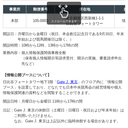
事業所
郵便番号
所在地
担
東京都港区西新橋1-1-1
本部
105-0003
情
スクロールできます
日比谷フォートタワー
開設日：
月曜日から金曜日（祝日、本会創立記念日である9月16日、年末
年始および競馬開催日は除く。）
開設時間：
10時から12時、13時から17時の間
業務内容：
個人情報保護関係事務全般
（保有個人情報開示等請求受付、開示の実施、審査請求申出
先など）
【情報公開ブースについて】
日比谷フォートタワー地下1階「
Gate J. 東京
」のフロア内に「情報公開
ブース」を設置しており、どなたでも日本中央競馬会の経営情報や個人
情報保護関連の資料などを閲覧することができます。
開設日時：
月曜日から金曜日 11時から17時の間
注記：
Gate J. 東京の休館日（土曜日・日曜日・祝日および年末年始）は
ご利用いただけません。
なお、Gate J. 東京は上記以外に臨時休館する場合があります。