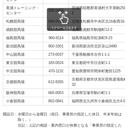
美浦トレーニング・
茨城県稲敷郡美浦村大字美駒2500
300-0493
センター
2
札幌競馬場
060-0016
北海道札幌市中央区北16条西16-1-
スクロールできます
函館競馬場
042-8585
北海道函館市駒場町12-2
福島競馬場
960-8114
福島県福島市松浪町9-23
新潟競馬場
950-3301
新潟県新潟市北区笹山3490
中山競馬場
273-0037
千葉県船橋市古作1-1-1
東京競馬場
183-0024
東京都府中市日吉町1-1
中京競馬場
470-1132
愛知県豊明市間米町敷田1225
京都府京都市伏見区葭島渡場島町
京都競馬場
612-8265
32
阪神競馬場
665-0053
兵庫県宝塚市駒の町1-1
小倉競馬場
802-0841
福岡県北九州市小倉南区北方4-5-
開設日：
水曜日から金曜日（祝日、事業所の指定した休日、年末年始は
除く。）
注記：
上記の相談・案内窓口が休務となる「事業所の指定した