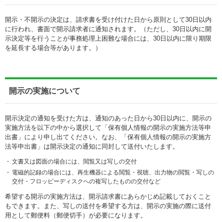
開示・不開示の決定は、請求書を受け付けた日から原則として30日以内
に行われ、書面で開示請求者に通知されます。（ただし、30日以内に開
示決定等を行うことが事務処理上困難な場合には、30日以内に限り期限
を延長する場合等があります。）
開示の実施について
開示決定の通知を受けた方は、通知のあった日から30日以内に、開示の
実施方法を以下の中から選択して「保有個人情報の開示の実施方法等申
出書」により申し出てください。なお、「保有個人情報の開示の実施方
法等申出書」は開示決定の通知に同封して送付いたします。
・
文書又は図面の場合には、閲覧又は写しの交付
・
電磁的記録の場合には、再生機器による閲覧・視聴、出力物の閲覧・写しの
交付・フロッピーディスクへの複写したものの交付など
希望する開示の実施方法は、開示請求書にあらかじめ記載しておくこと
もできます。また、写しの送付を希望する方は、開示の実施の際に送付
用として郵便料（郵便切手）が必要になります。