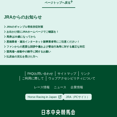
ページトップへ戻る
JRAからのお知らせ
JRAのギャンブル等依存症対策
お出かけ前にJRAホームページでご確認を！
馬券は20歳になってから
悪徳業者・違法インターネット賭事業者等にご注意ください！
ファンからの悪質な誹謗中傷および脅迫行為等に対する厳正な対応
競馬場へ移動中の騎手に関するお願い
払戻金の支払を受けた方へ
FAQ/お問い合わせ
サイトマップ
リンク
ご利用に際して
ウェブアクセシビリティについて
レース情報
ニュース
企業情報
Horse Racing in Japan
JRA（PCサイト）