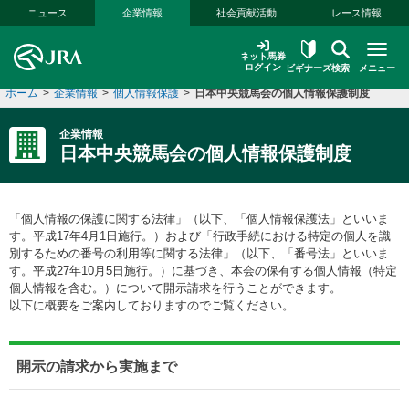
本文へ移動する
ニュース
企業情報
社会貢献活動
レース情報
ネット馬券
ログイン
ビギナーズ
検索
メニュー
ホーム
>
企業情報
>
個人情報保護
>
日本中央競馬会の個人情報保護制度
企業情報
日本中央競馬会の個人情報保護制度
「個人情報の保護に関する法律」（以下、「個人情報保護法」といいま
す。平成17年4月1日施行。）および「行政手続における特定の個人を識
別するための番号の利用等に関する法律」（以下、「番号法」といいま
す。平成27年10月5日施行。）に基づき、本会の保有する個人情報（特定
個人情報を含む。）について開示請求を行うことができます。
以下に概要をご案内しておりますのでご覧ください。
開示の請求から実施まで