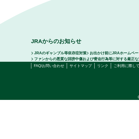
JRAからのお知らせ
JRAのギャンブル等依存症対策
お出かけ前にJRAホームペ
ファンからの悪質な誹謗中傷および脅迫行為等に対する厳正な
FAQ/お問い合わせ
サイトマップ
リンク
ご利用に際し