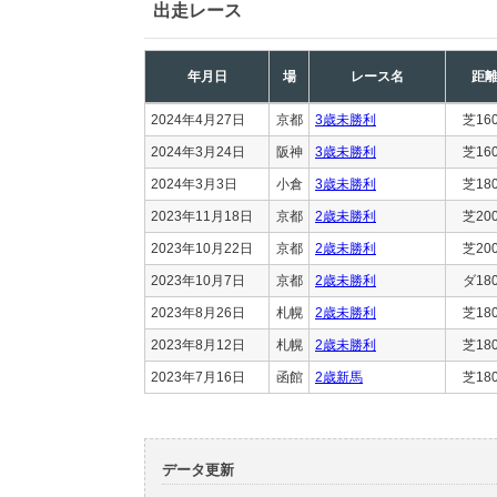
出走レース
年月日
場
レース名
距
2024年4月27日
京都
3歳未勝利
芝16
2024年3月24日
阪神
3歳未勝利
芝16
2024年3月3日
小倉
3歳未勝利
芝18
2023年11月18日
京都
2歳未勝利
芝20
2023年10月22日
京都
2歳未勝利
芝20
2023年10月7日
京都
2歳未勝利
ダ18
2023年8月26日
札幌
2歳未勝利
芝18
2023年8月12日
札幌
2歳未勝利
芝18
2023年7月16日
函館
2歳新馬
芝18
データ更新