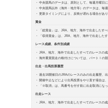
・
中央競馬のデータは、原則として、毎週月曜日に
・
中央競馬以外（海外・地方等）のデータは、毎週
・
更新タイミングにより、反映が遅れる場合があり
賞金
・
「総賞金」は、JRA、地方、海外で出走したす
・
「収得賞金」は、JRA、地方、海外で出走した
レース成績、条件別成績
・
JRA、地方、海外で出走したすべてのレースの
・
海外重賞競走の格付けについては、パートⅠの競
出走・出馬投票履歴
・
過去16開催日のJRAのレースのみの出走履歴、
・
開催中止などにより出馬投票をやり直す場合は、
・
「※取消」は、馬番号を付す前に出走取消になっ
出走レース
・
JRA、地方、海外で出走したすべてのレースの