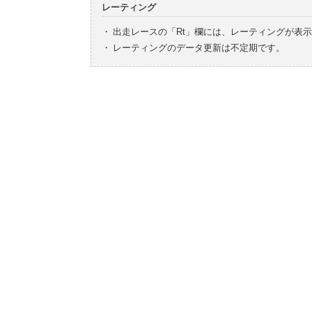
レーティング
・
出走レースの「Rt」欄には、レーティングが表
・
レーティングのデータ更新は不定期です。