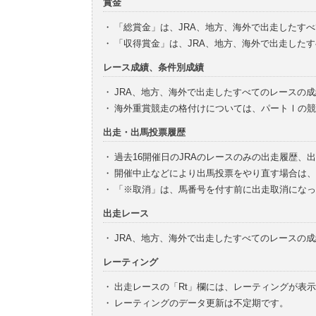
賞金
・
「総賞金」は、JRA、地方、海外で出走したす
・
「収得賞金」は、JRA、地方、海外で出走した
レース成績、条件別成績
・
JRA、地方、海外で出走したすべてのレースの
・
海外重賞競走の格付けについては、パートⅠの競
出走・出馬投票履歴
・
過去16開催日のJRAのレースのみの出走履歴、
・
開催中止などにより出馬投票をやり直す場合は、
・
「※取消」は、馬番号を付す前に出走取消になっ
出走レース
・
JRA、地方、海外で出走したすべてのレースの
レーティング
・
出走レースの「Rt」欄には、レーティングが表
・
レーティングのデータ更新は不定期です。