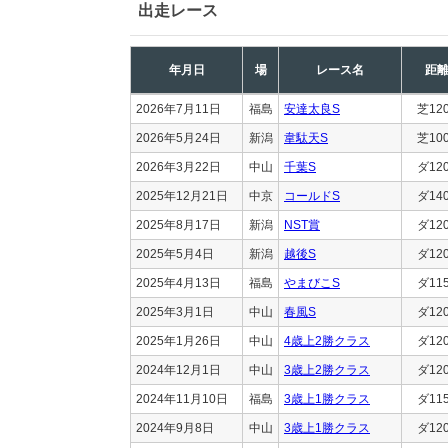
出走レース
年月日
場
レース名
距
2026年7月11日
福島
安達太良S
芝12
2026年5月24日
新潟
韋駄天S
芝10
2026年3月22日
中山
千葉S
ダ12
2025年12月21日
中京
コールドS
ダ14
2025年8月17日
新潟
NST賞
ダ12
2025年5月4日
新潟
越後S
ダ12
2025年4月13日
福島
やまびこS
ダ11
2025年3月1日
中山
春風S
ダ12
2025年1月26日
中山
4歳上2勝クラス
ダ12
2024年12月1日
中山
3歳上2勝クラス
ダ12
2024年11月10日
福島
3歳上1勝クラス
ダ11
2024年9月8日
中山
3歳上1勝クラス
ダ12