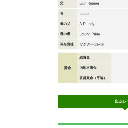
父
Gun Runner
母
Loure
母の父
A.P. Indy
母の母
Loving Pride
馬名意味
父名の一部+狼
総賞金
賞金
内地方賞金
収得賞金（平地）
出走レ