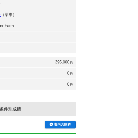
行
一
（栗東）
er Farm
395,000
円
0
円
0
円
条件別成績
表内の略称