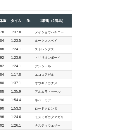
体重
タイム
Rt
1着馬（2着馬）
78
1:37.8
メイショウハチロー
84
1:23.5
ルークススペイ
88
1:24.1
ストレングス
92
1:23.6
トリリオンボーイ
82
1:24.1
アンシール
84
1:17.8
エコロアゼル
80
1:37.1
オウギノカナメ
88
1:35.9
アルムラトゥール
96
1:54.4
ネバーモア
90
1:53.3
ロードクロンヌ
98
1:24.6
モズミギカタアガリ
02
1:26.1
ナスティウェザー