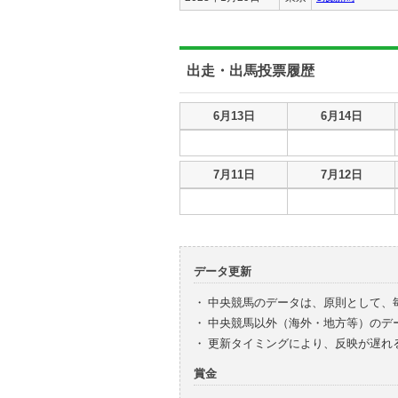
出走・出馬投票履歴
出走・出馬投票履歴
6月13日
6月14日
出走・出馬投票履歴
7月11日
7月12日
データ更新
・
中央競馬のデータは、原則として、
・
中央競馬以外（海外・地方等）のデ
・
更新タイミングにより、反映が遅れ
賞金