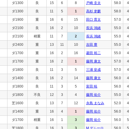
ダ1300
良
15
6
8
戸崎 圭太
58.0
4
ダ1300
良
11
5
1
高杉 吏麒
58.0
4
ダ1900
重
16
6
15
田口 貫太
57.0
4
ダ2100
良
16
2
10
長浜 鴻緒
55.0
4
ダ2100
稍重
11
7
2
長浜 鴻緒
55.0
4
ダ2400
重
13
11
10
吉田 豊
55.0
4
ダ1700
重
16
2
16
菱田 裕二
55.0
4
ダ1700
重
16
2
1
藤岡 康太
57.0
4
ダ1800
良
11
3
5
三浦 皇成
57.0
4
ダ1400
良
16
2
14
藤岡 康太
56.0
4
ダ1800
良
11
3
5
富田 暁
56.0
4
ダ1800
不良
12
3
4
藤岡 佑介
55.0
4
芝1600
良
13
7
12
永島 まなみ
52.0
4
ダ1400
重
16
4
1
藤岡 佑介
56.0
4
ダ1700
稍重
16
1
3
藤岡 佑介
56.0
5
芝1800
良
16
3
3
M.デムーロ
56.0
5