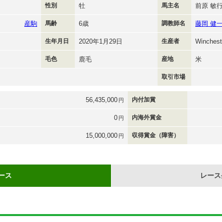
性別
牡
馬主名
前原 敏
産駒
馬齢
6歳
調教師名
藤岡 健
生年月日
2020年1月29日
生産者
Winchest
毛色
鹿毛
産地
米
取引市場
56,435,000
内付加賞
円
0
内海外賞金
円
15,000,000
収得賞金（障害）
円
ース
レース