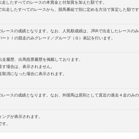
で出走したすべてのレースの本賞金と付加賞を加えた額です。
外で出走したすべてのレースから、競馬番組で別に定める方法で算定した額です
のレースの成績となります。なお、人気順成績は、JRAで出走したレースの
パートⅠの競走のみグレード／グループ（Ｇ）表記を行います。
の出走履歴、出馬投票履歴を掲載しております。
直す場合は、表示されません。
走取消になった場合に表示されます。
てのレースの成績となります。なお、外国馬は原則として直近の過去４走のみ
ィングが表示されます。
です。