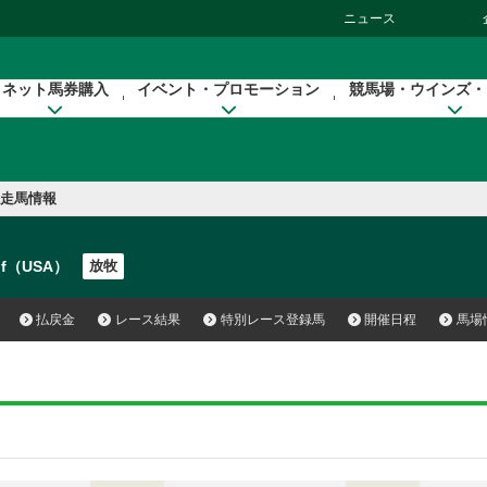
ニュース
ネット馬券購入
イベント・プロモーション
競馬場・ウインズ・
走馬情報
lf（USA）
放牧
払戻金
レース結果
特別レース登録馬
開催日程
馬場