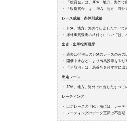
・
「総賞金」は、JRA、地方、海外
・
「収得賞金」は、JRA、地方、海
レース成績、条件別成績
・
JRA、地方、海外で出走したすべて
・
海外重賞競走の格付けについては、
出走・出馬投票履歴
・
過去16開催日のJRAのレースのみ
・
開催中止などにより出馬投票をやり
・
「※取消」は、馬番号を付す前に出
出走レース
・
JRA、地方、海外で出走したすべ
レーティング
・
出走レースの「Rt」欄には、レーテ
・
レーティングのデータ更新は不定期