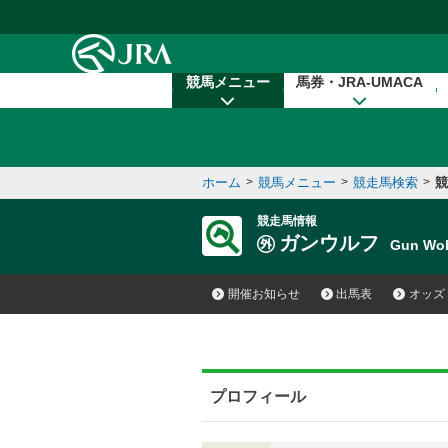
本文へ移動する
競馬メニュー
馬券・JRA-UMACA
ホーム
>
競馬メニュー
>
競走馬検索
>
競
競走馬情報
ガンウルフ
Gun Wo
開催お知らせ
出馬表
オッズ
プロフィール