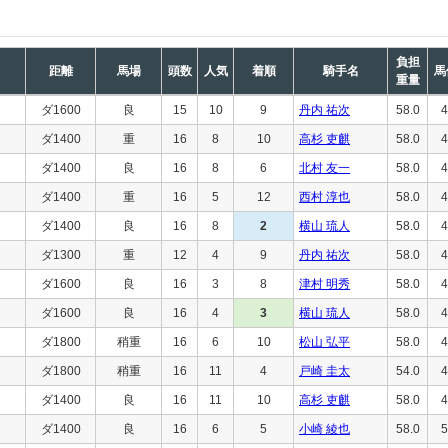
負担
距離
馬場
頭数
人気
着順
騎手名
馬
重量
ダ1600
良
15
10
9
丹内 祐次
58.0
4
ダ1400
重
16
8
10
高杉 吏麒
58.0
4
ダ1400
良
16
8
6
北村 友一
58.0
4
ダ1400
重
16
5
12
西村 淳也
58.0
4
ダ1400
良
16
8
2
横山 琉人
58.0
4
ダ1300
重
12
4
9
丹内 祐次
58.0
4
ダ1600
良
16
3
8
津村 明秀
58.0
4
ダ1600
良
16
4
3
横山 琉人
58.0
4
ダ1800
稍重
16
6
10
松山 弘平
58.0
4
ダ1800
稍重
16
11
4
戸崎 圭太
54.0
4
ダ1400
良
16
11
10
高杉 吏麒
58.0
4
ダ1400
良
16
6
5
小崎 綾也
58.0
5