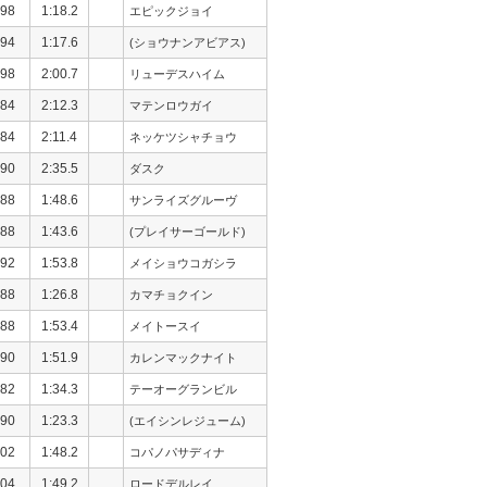
98
1:18.2
エピックジョイ
94
1:17.6
(ショウナンアビアス)
98
2:00.7
リューデスハイム
84
2:12.3
マテンロウガイ
84
2:11.4
ネッケツシャチョウ
90
2:35.5
ダスク
88
1:48.6
サンライズグルーヴ
88
1:43.6
(プレイサーゴールド)
92
1:53.8
メイショウコガシラ
88
1:26.8
カマチョクイン
88
1:53.4
メイトースイ
90
1:51.9
カレンマックナイト
82
1:34.3
テーオーグランビル
90
1:23.3
(エイシンレジューム)
02
1:48.2
コパノパサディナ
04
1:49.2
ロードデルレイ