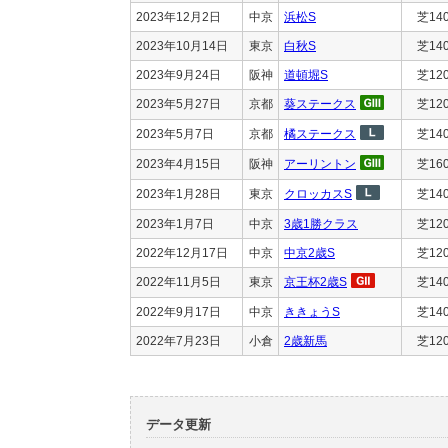
2023年12月2日
中京
浜松S
芝14
2023年10月14日
東京
白秋S
芝14
2023年9月24日
阪神
道頓堀S
芝12
2023年5月27日
京都
葵ステークス
芝12
2023年5月7日
京都
橘ステークス
芝14
2023年4月15日
阪神
アーリントン
芝16
2023年1月28日
東京
クロッカスS
芝14
2023年1月7日
中京
3歳1勝クラス
芝12
2022年12月17日
中京
中京2歳S
芝12
2022年11月5日
東京
京王杯2歳S
芝14
2022年9月17日
中京
ききょうS
芝14
2022年7月23日
小倉
2歳新馬
芝12
データ更新