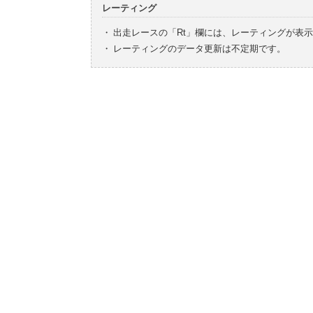
レーティング
・
出走レースの「Rt」欄には、レーティングが表
・
レーティングのデータ更新は不定期です。