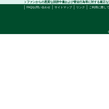
ファンからの悪質な誹謗中傷および脅迫行為等に対する厳正な
FAQ/お問い合わせ
サイトマップ
リンク
ご利用に際し