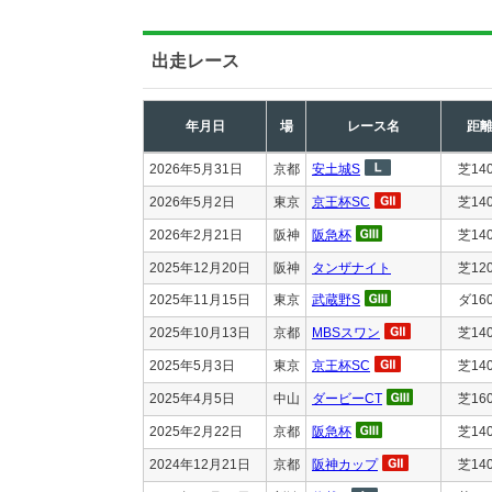
出走レース
年月日
場
レース名
距
2026年5月31日
京都
安土城S
芝14
2026年5月2日
東京
京王杯SC
芝14
2026年2月21日
阪神
阪急杯
芝14
2025年12月20日
阪神
タンザナイト
芝12
2025年11月15日
東京
武蔵野S
ダ16
2025年10月13日
京都
MBSスワン
芝14
2025年5月3日
東京
京王杯SC
芝14
2025年4月5日
中山
ダービーCT
芝16
2025年2月22日
京都
阪急杯
芝14
2024年12月21日
京都
阪神カップ
芝14