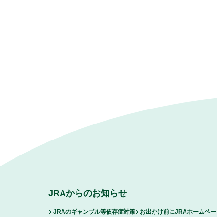
JRAからのお知らせ
JRAのギャンブル等依存症対策
お出かけ前にJRAホームペ