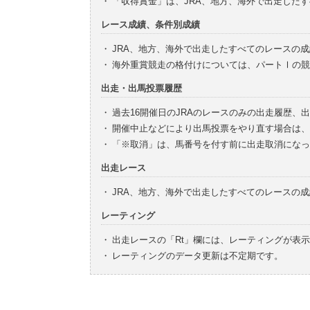
・
「収得賞金」は、JRA、地方、海外で出走した
レース成績、条件別成績
・
JRA、地方、海外で出走したすべてのレースの
・
海外重賞競走の格付けについては、パートⅠの競
出走・出馬投票履歴
・
過去16開催日のJRAのレースのみの出走履歴、
・
開催中止などにより出馬投票をやり直す場合は、
・
「※取消」は、馬番号を付す前に出走取消になっ
出走レース
・
JRA、地方、海外で出走したすべてのレースの
レーティング
・
出走レースの「Rt」欄には、レーティングが表
・
レーティングのデータ更新は不定期です。