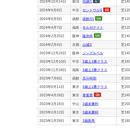
2024年10月14日
新潟
信越S
芝14
2024年9月8日
中京
セントウルS
芝12
2024年6月9日
函館
函館SS
芝12
2024年4月7日
福島
モルガナイト
芝12
2024年2月25日
阪神
阪急杯
芝14
2024年2月4日
京都
山城S
芝14
2023年12月24日
阪神
ジングルベル
芝14
2023年12月10日
中京
3歳上1勝クラス
芝16
2023年11月18日
福島
3歳上1勝クラス
芝20
2023年7月8日
函館
北斗特別
芝20
2023年6月11日
東京
3歳上1勝クラス
芝20
2023年4月29日
東京
青葉賞
芝24
2023年3月18日
中山
3歳未勝利
芝20
2023年2月12日
東京
3歳未勝利
芝18
2023年1月29日
東京
3歳新馬
芝18