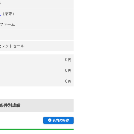
ス
彦
（栗東）
ファーム
 セレクトセール
0
円
0
円
0
円
条件別成績
表内の略称