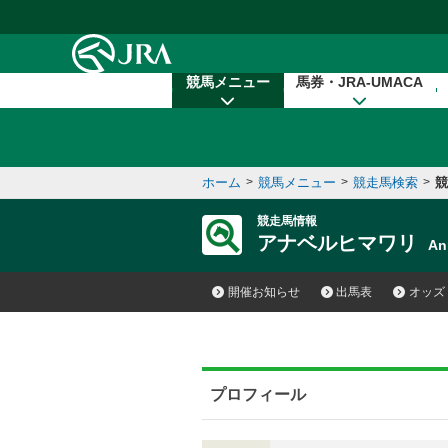
本文へ移動する
競馬メニュー
馬券・JRA-UMACA
ホーム
>
競馬メニュー
>
競走馬検索
>
競
競走馬情報
アナベルヒマワリ
An
開催お知らせ
出馬表
オッズ
プロフィール