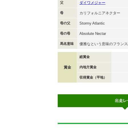
父
ダイワメジャー
母
カリフォルニアネクター
母の父
Stormy Atlantic
母の母
Absolute Nectar
馬名意味
優雅なという意味のフランス
総賞金
賞金
内地方賞金
収得賞金（平地）
出走レ