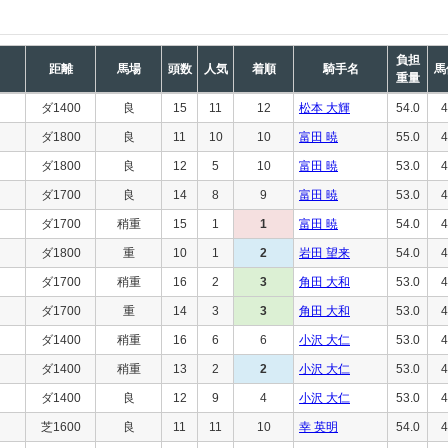
負担
距離
馬場
頭数
人気
着順
騎手名
馬
重量
ダ1400
良
15
11
12
松本 大輝
54.0
4
ダ1800
良
11
10
10
富田 暁
55.0
4
ダ1800
良
12
5
10
富田 暁
53.0
4
ダ1700
良
14
8
9
富田 暁
53.0
4
ダ1700
稍重
15
1
1
富田 暁
54.0
4
ダ1800
重
10
1
2
岩田 望来
54.0
4
ダ1700
稍重
16
2
3
角田 大和
53.0
4
ダ1700
重
14
3
3
角田 大和
53.0
4
ダ1400
稍重
16
6
6
小沢 大仁
53.0
4
ダ1400
稍重
13
2
2
小沢 大仁
53.0
4
ダ1400
良
12
9
4
小沢 大仁
53.0
4
芝1600
良
11
11
10
幸 英明
54.0
4