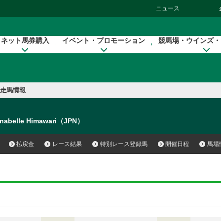
ニュース
ネット馬券購入
イベント・プロモーション
競馬場・ウインズ・
走馬情報
nabelle Himawari（JPN）
払戻金
レース結果
特別レース登録馬
開催日程
馬場