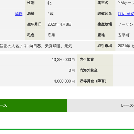
性別
牝
馬主名
YMホー
産駒
馬齢
4歳
調教師名
渡辺 薫
生年月日
2020年4月8日
生産牧場
ノーザン
毛色
鹿毛
産地
安平町
語圏の人名より+向日葵。天真爛漫、元気
取引市場
2021年
13,380,000
内付加賞
円
0
内海外賞金
円
4,000,000
収得賞金（障害）
円
ース
レース