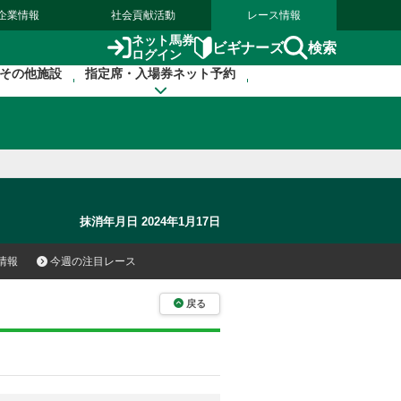
企業情報
社会貢献活動
レース情報
ネット馬券
検索
ビギナーズ
ログイン
その他施設
指定席・入場券ネット予約
抹消年月日 2024年1月17日
情報
今週の注目レース
戻る