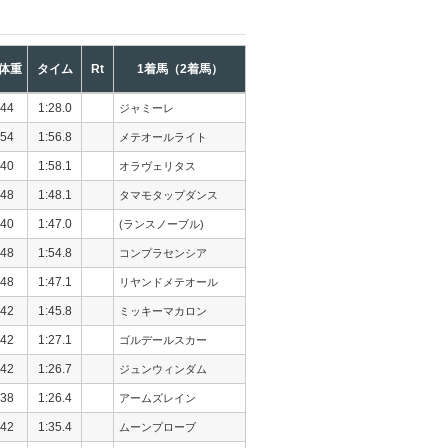
体重
タイム
Rt
1着馬（2着馬）
44
1:28.0
ジャミーレ
54
1:56.8
メテオールライト
40
1:58.1
オラヴェリタス
48
1:48.1
タマモタップダンス
40
1:47.0
(ランスノーブル)
48
1:54.8
コンプラセンシア
48
1:47.1
リヤンドメテオール
42
1:45.8
ミッキーマカロン
42
1:27.1
ゴルデールスカー
42
1:26.7
ジュンウィンダム
38
1:26.4
アームズレイン
42
1:35.4
ムーンプローブ