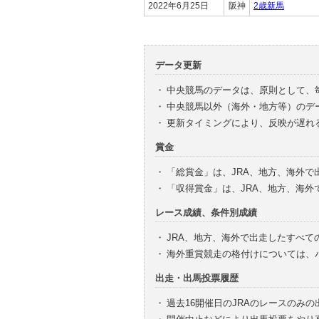
2022年6月25日
阪神
2歳新馬
データ更新
・
中央競馬のデータは、原則として、
・
中央競馬以外（海外・地方等）のデ
・
更新タイミングにより、反映が遅れ
賞金
・
「総賞金」は、JRA、地方、海外
・
「収得賞金」は、JRA、地方、海
レース成績、条件別成績
・
JRA、地方、海外で出走したすべて
・
海外重賞競走の格付けについては、
出走・出馬投票履歴
・
過去16開催日のJRAのレースのみ