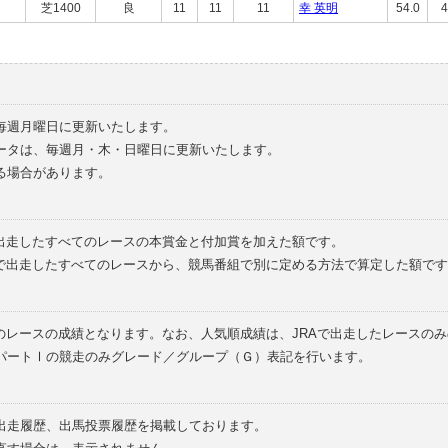
芝1400
良
11
11
11
幸 英明
54.0
4
毎週月曜日に更新いたします。
ータは、毎週月・木・日曜日に更新いたします。
る場合があります。
で出走したすべてのレースの本賞金と付加賞を加えた額です。
外で出走したすべてのレースから、競馬番組で別に定める方法で算定した額です
のレースの成績となります。なお、人気順成績は、JRAで出走したレースの
パートⅠの競走のみグレード／グループ（Ｇ）表記を行います。
の出走履歴、出馬投票履歴を掲載しております。