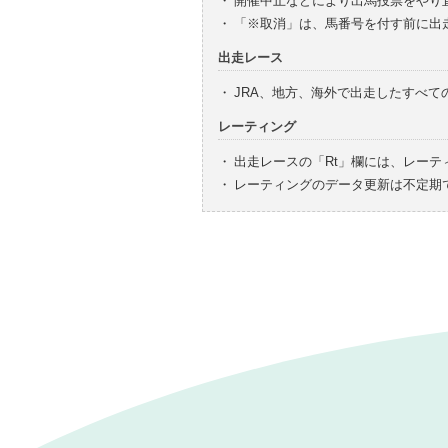
・
開催中止などにより出馬投票をやり
・
「※取消」は、馬番号を付す前に出
出走レース
・
JRA、地方、海外で出走したすべ
レーティング
・
出走レースの「Rt」欄には、レーテ
・
レーティングのデータ更新は不定期