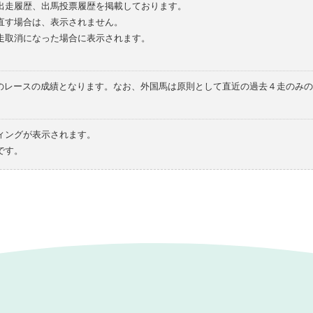
の出走履歴、出馬投票履歴を掲載しております。
直す場合は、表示されません。
走取消になった場合に表示されます。
てのレースの成績となります。なお、外国馬は原則として直近の過去４走のみ
ィングが表示されます。
です。