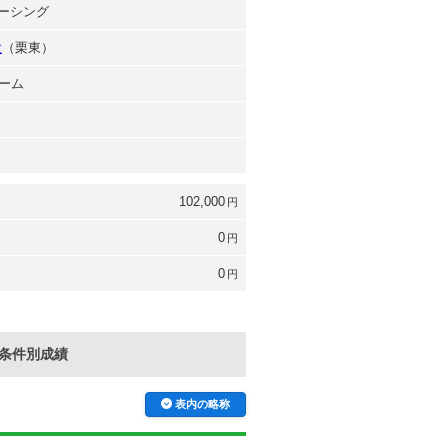
レーシング
太
（栗東）
ーム
102,000
円
0
円
0
円
条件別成績
表内の略称