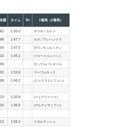
体重
タイム
Rt
1着馬（2着馬）
82
1:35.0
オウギノカナメ
96
1:47.7
タガノアレハンドラ
04
1:47.5
ポワンキュルミナン
10
1:45.1
クロースコンバット
06
サンマルパトロール
02
1:53.8
マーブルロック
08
1:46.2
(リュクスドレフォン)
22
1:35.9
(フェアリーハイ)
20
1:36.5
(デルマイサミアシ)
12
1:56.2
メダルラッシュ