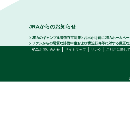
JRAからのお知らせ
JRAのギャンブル等依存症対策
お出かけ前にJRAホームペ
ファンからの悪質な誹謗中傷および脅迫行為等に対する厳正な
FAQ/お問い合わせ
サイトマップ
リンク
ご利用に際し