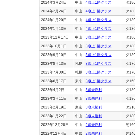
2024年3月24日
中山
4歳上1勝クラス
ダ18
2024年2月24日
中山
4歳上1勝クラス
ダ18
2024年1月20日
中山
4歳上1勝クラス
ダ18
2024年1月13日
中山
4歳上1勝クラス
ダ18
2023年12月17日
中山
3歳上1勝クラス
ダ18
2023年10月1日
中山
3歳上1勝クラス
ダ18
2023年9月10日
中山
3歳上1勝クラス
ダ18
2023年8月13日
札幌
3歳上1勝クラス
ダ17
2023年7月30日
札幌
3歳上1勝クラス
ダ17
2023年6月17日
東京
3歳上1勝クラス
ダ16
2023年4月2日
中山
3歳未勝利
ダ18
2023年3月11日
中山
3歳未勝利
ダ18
2023年2月19日
東京
3歳未勝利
ダ21
2023年1月22日
中山
3歳未勝利
ダ18
2022年12月28日
中山
2歳未勝利
芝16
2022年12月4日
中京
2歳未勝利
芝14