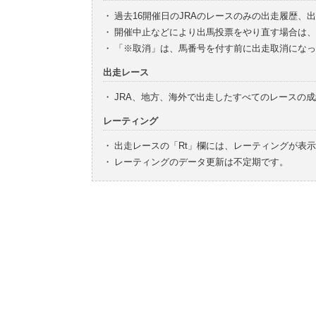
・
過去16開催日のJRAのレースのみの出走履歴、
・
開催中止などにより出馬投票をやり直す場合は、
・
「※取消」は、馬番号を付す前に出走取消になっ
出走レース
・
JRA、地方、海外で出走したすべてのレースの
レーティング
・
出走レースの「Rt」欄には、レーティングが表
・
レーティングのデータ更新は不定期です。