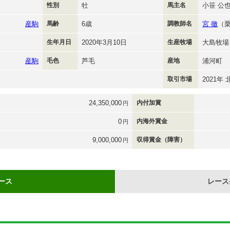
性別
牡
馬主名
小笹 公
産駒
馬齢
6歳
調教師名
宮 徹
（
生年月日
2020年3月10日
生産牧場
大島牧場
産駒
毛色
芦毛
産地
浦河町
取引市場
2021年
24,350,000
内付加賞
円
0
内海外賞金
円
9,000,000
収得賞金（障害）
円
ース
レース