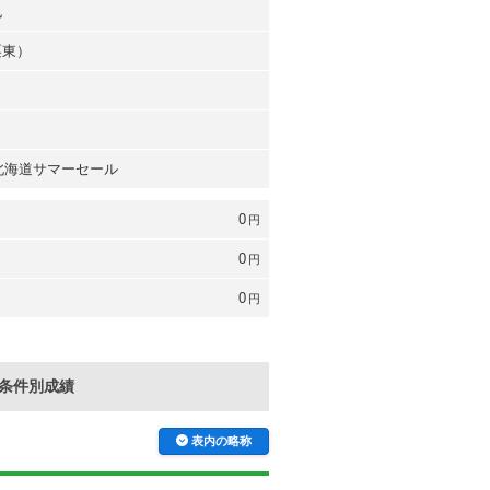
也
栗東）
 北海道サマーセール
0
円
0
円
0
円
条件別成績
表内の略称