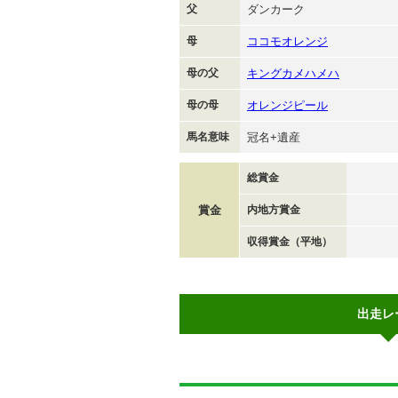
父
ダンカーク
母
ココモオレンジ
母の父
キングカメハメハ
母の母
オレンジピール
馬名意味
冠名+遺産
総賞金
賞金
内地方賞金
収得賞金（平地）
出走レ