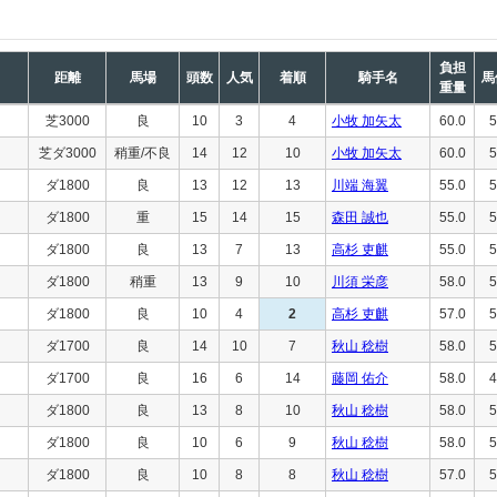
負担
距離
馬場
頭数
人気
着順
騎手名
馬
重量
芝3000
良
10
3
4
小牧 加矢太
60.0
5
芝ダ3000
稍重/不良
14
12
10
小牧 加矢太
60.0
5
ダ1800
良
13
12
13
川端 海翼
55.0
5
ダ1800
重
15
14
15
森田 誠也
55.0
5
ダ1800
良
13
7
13
高杉 吏麒
55.0
5
ダ1800
稍重
13
9
10
川須 栄彦
58.0
5
ダ1800
良
10
4
2
高杉 吏麒
57.0
5
ダ1700
良
14
10
7
秋山 稔樹
58.0
5
ダ1700
良
16
6
14
藤岡 佑介
58.0
4
ダ1800
良
13
8
10
秋山 稔樹
58.0
5
ダ1800
良
10
6
9
秋山 稔樹
58.0
5
ダ1800
良
10
8
8
秋山 稔樹
57.0
5