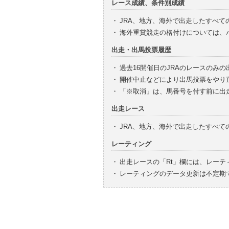
レース成績、条件別成績
・
JRA、地方、海外で出走したすべて
・
海外重賞競走の格付けについては、
出走・出馬投票履歴
・
過去16開催日のJRAのレースのみ
・
開催中止などにより出馬投票をやり
・
「※取消」は、馬番号を付す前に出
出走レース
・
JRA、地方、海外で出走したすべ
レーティング
・
出走レースの「Rt」欄には、レーテ
・
レーティングのデータ更新は不定期