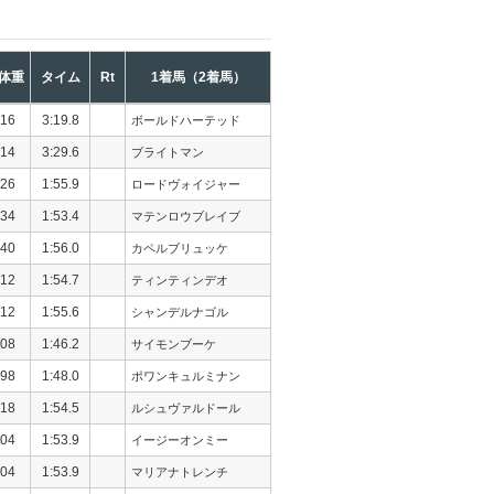
体重
タイム
Rt
1着馬（2着馬）
16
3:19.8
ボールドハーテッド
14
3:29.6
ブライトマン
26
1:55.9
ロードヴォイジャー
34
1:53.4
マテンロウブレイブ
40
1:56.0
カペルブリュッケ
12
1:54.7
ティンティンデオ
12
1:55.6
シャンデルナゴル
08
1:46.2
サイモンブーケ
98
1:48.0
ポワンキュルミナン
18
1:54.5
ルシュヴァルドール
04
1:53.9
イージーオンミー
04
1:53.9
マリアナトレンチ