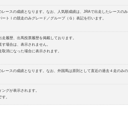
のレースの成績となります。なお、人気順成績は、JRAで出走したレースの
パートⅠの競走のみグレード／グループ（Ｇ）表記を行います。
の出走履歴、出馬投票履歴を掲載しております。
直す場合は、表示されません。
走取消になった場合に表示されます。
てのレースの成績となります。なお、外国馬は原則として直近の過去４走のみ
ィングが表示されます。
です。