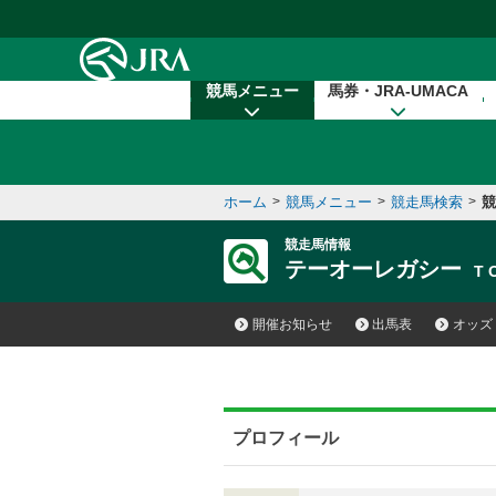
本文へ移動する
競馬メニュー
馬券・JRA-UMACA
ホーム
>
競馬メニュー
>
競走馬検索
>
競
競走馬情報
テーオーレガシー
T 
開催お知らせ
出馬表
オッズ
プロフィール