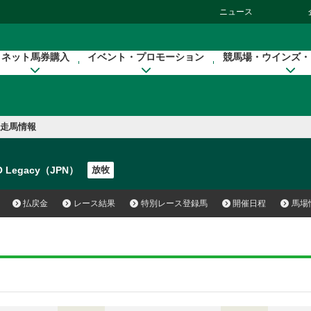
ニュース
ネット馬券購入
イベント・プロモーション
競馬場・ウインズ・
走馬情報
O Legacy（JPN）
放牧
払戻金
レース結果
特別レース登録馬
開催日程
馬場