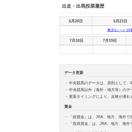
出走・出馬投票履歴
出走・出馬投票履歴
6月20日
6月21日
東京1
10
レース
出走・出馬投票履歴
7月18日
7月19日
データ更新
・
中央競馬のデータは、原則として、
・
中央競馬以外（海外・地方等）のデ
・
更新タイミングにより、反映が遅れ
賞金
・
「総賞金」は、JRA、地方、海外
・
「収得賞金」は、JRA、地方、海