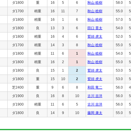
ダ1800
重
16
5
6
秋山 稔樹
58.0
5
ダ1700
稍重
16
11
7
秋山 稔樹
55.0
5
ダ1800
稍重
16
1
6
秋山 稔樹
57.0
5
ダ1800
良
13
3
6
田口 貫太
54.0
5
ダ1800
稍重
16
4
6
鷲頭 虎太
52.0
5
ダ1700
稍重
14
3
8
秋山 稔樹
55.0
5
ダ1800
稍重
11
6
1
秋山 稔樹
54.0
5
ダ1800
稍重
16
2
1
秋山 稔樹
55.0
5
ダ1800
良
15
1
2
鷲頭 虎太
53.0
5
ダ1800
重
15
10
2
鷲頭 虎太
53.0
5
芝2400
重
9
6
8
和田 竜二
56.0
4
ダ1900
良
16
8
10
古川 吉洋
56.0
5
ダ1900
稍重
11
6
5
古川 吉洋
56.0
5
ダ1800
良
14
9
10
藤岡 康太
55.0
5