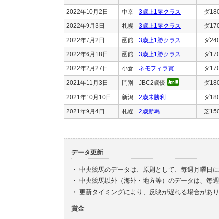
2022年10月2日
中京
3歳上1勝クラス
ダ18
2022年9月3日
札幌
3歳上1勝クラス
ダ17
2022年7月2日
函館
3歳上1勝クラス
ダ24
2022年6月18日
函館
3歳上1勝クラス
ダ17
2022年2月27日
小倉
ネモフィラ賞
ダ17
2021年11月3日
門別
JBC2歳優
ダ18
2021年10月10日
新潟
2歳未勝利
ダ18
2021年9月4日
札幌
2歳新馬
芝15
データ更新
・
中央競馬のデータは、原則として、毎週月曜日に
・
中央競馬以外（海外・地方等）のデータは、毎週
・
更新タイミングにより、反映が遅れる場合があり
賞金