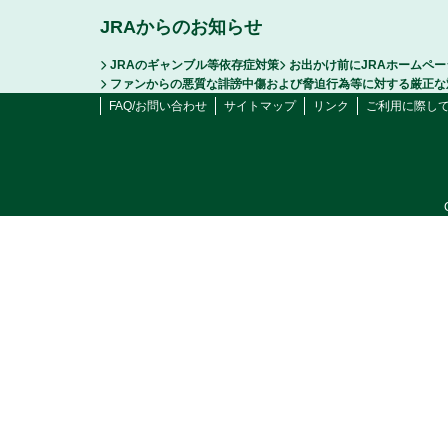
JRAからのお知らせ
JRAのギャンブル等依存症対策
お出かけ前にJRAホームペ
ファンからの悪質な誹謗中傷および脅迫行為等に対する厳正な
FAQ/お問い合わせ
サイトマップ
リンク
ご利用に際し