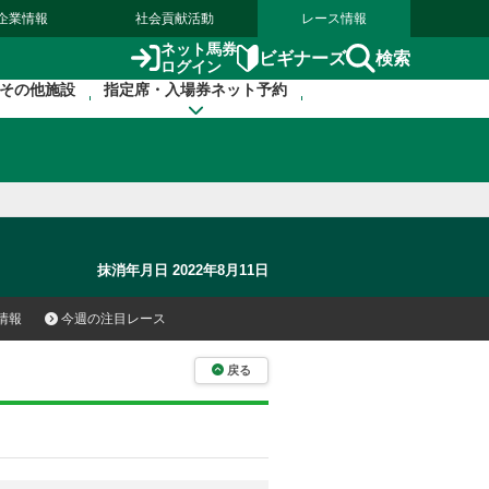
企業情報
社会貢献活動
レース情報
ネット馬券
検索
ビギナーズ
ログイン
その他施設
指定席・入場券ネット予約
抹消年月日 2022年8月11日
情報
今週の注目レース
戻る