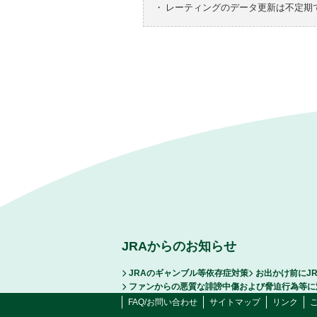
・
レーティングのデータ更新は不定期
JRAからのお知らせ
JRAのギャンブル等依存症対策
お出かけ前にJ
ファンからの悪質な誹謗中傷および脅迫行為等に
FAQ/お問い合わせ
サイトマップ
リンク