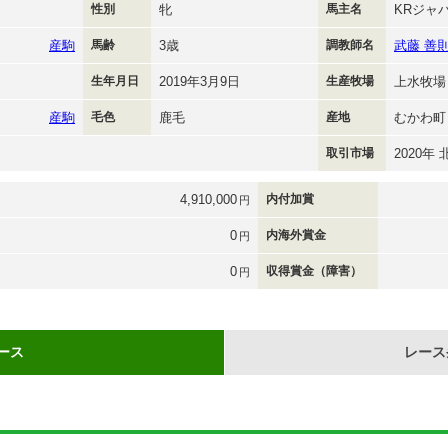
性別
牝
馬主名
KRジャ
産駒
馬齢
3歳
調教師名
武藤 善
生年月日
2019年3月9日
生産牧場
上水牧場
産駒
毛色
鹿毛
産地
むかわ町
取引市場
2020
4,910,000
内付加賞
円
0
内海外賞金
円
0
収得賞金（障害）
円
ース
レース