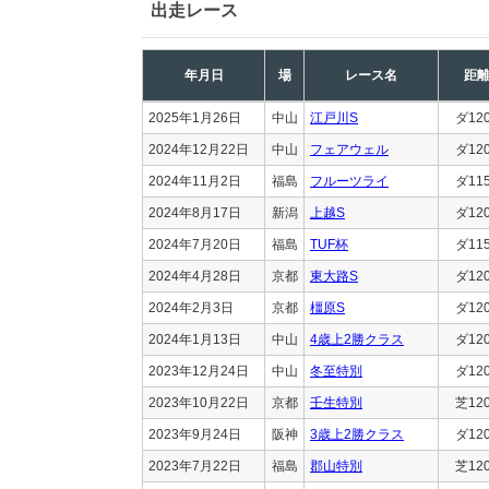
出走レース
年月日
場
レース名
距
2025年1月26日
中山
江戸川S
ダ12
2024年12月22日
中山
フェアウェル
ダ12
2024年11月2日
福島
フルーツライ
ダ11
2024年8月17日
新潟
上越S
ダ12
2024年7月20日
福島
TUF杯
ダ11
2024年4月28日
京都
東大路S
ダ12
2024年2月3日
京都
橿原S
ダ12
2024年1月13日
中山
4歳上2勝クラス
ダ12
2023年12月24日
中山
冬至特別
ダ12
2023年10月22日
京都
壬生特別
芝12
2023年9月24日
阪神
3歳上2勝クラス
ダ12
2023年7月22日
福島
郡山特別
芝12