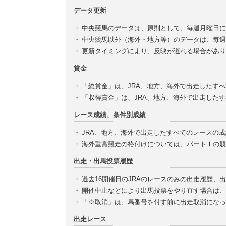
データ更新
・
中央競馬のデータは、原則として、毎週月曜日に
・
中央競馬以外（海外・地方等）のデータは、毎週
・
更新タイミングにより、反映が遅れる場合があり
賞金
・
「総賞金」は、JRA、地方、海外で出走したす
・
「収得賞金」は、JRA、地方、海外で出走した
レース成績、条件別成績
・
JRA、地方、海外で出走したすべてのレースの
・
海外重賞競走の格付けについては、パートⅠの競
出走・出馬投票履歴
・
過去16開催日のJRAのレースのみの出走履歴、
・
開催中止などにより出馬投票をやり直す場合は、
・
「※取消」は、馬番号を付す前に出走取消になっ
出走レース