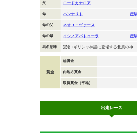
父
ロードカナロア
母
ハンナリト
産
母の父
ネオユニヴァース
母の母
イシノアパトゥーラ
産
馬名意味
冠名+ギリシャ神話に登場する北風の神
総賞金
賞金
内地方賞金
収得賞金（平地）
出走レース