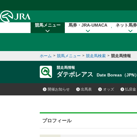
本文へ移動する
競馬メニュー
馬券・JRA-UMACA
ネット馬券
ホーム
>
競馬メニュー
>
競走馬検索
>
競走馬情報
競走馬情報
ダテボレアス
Date Boreas（JPN
開催お知らせ
出馬表
オッズ
払戻金
プロフィール