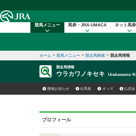
本文へ移動する
競馬メニュー
馬券・JRA-UMACA
ネット馬券
ホーム
>
競馬メニュー
>
競走馬検索
>
競走馬情報
競走馬情報
ウラカワノキセキ
Urakawano 
開催お知らせ
出馬表
オッズ
払戻金
プロフィール