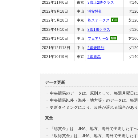
2022年11月6日
東京
3歳上2勝クラス
ダ14
2022年9月18日
中山
浦安特別
ダ12
2022年5月28日
中京
葵ステークス
芝12
2022年4月10日
中山
3歳1勝クラス
ダ12
2022年1月10日
中山
フェアリーS
芝16
2021年12月18日
中山
2歳未勝利
ダ12
2021年10月9日
東京
2歳新馬
ダ14
データ更新
・
中央競馬のデータは、原則として、毎週月曜日に
・
中央競馬以外（海外・地方等）のデータは、毎週
・
更新タイミングにより、反映が遅れる場合があり
賞金
・
「総賞金」は、JRA、地方、海外で出走したす
・
「収得賞金」は、JRA、地方、海外で出走した