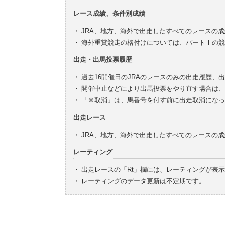
レース成績、条件別成績
・
JRA、地方、海外で出走したすべてのレースの
・
海外重賞競走の格付けについては、パートⅠの競
出走・出馬投票履歴
・
過去16開催日のJRAのレースのみの出走履歴、
・
開催中止などにより出馬投票をやり直す場合は、
・
「※取消」は、馬番号を付す前に出走取消になっ
出走レース
・
JRA、地方、海外で出走したすべてのレースの
レーティング
・
出走レースの「Rt」欄には、レーティングが表
・
レーティングのデータ更新は不定期です。