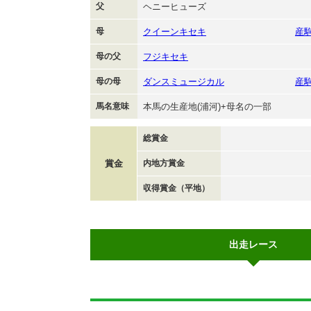
父
ヘニーヒューズ
母
クイーンキセキ
産
母の父
フジキセキ
母の母
ダンスミュージカル
産
馬名意味
本馬の生産地(浦河)+母名の一部
総賞金
賞金
内地方賞金
収得賞金（平地）
出走レース