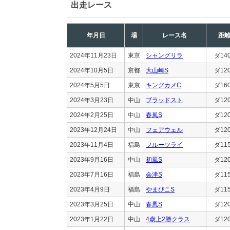
出走レース
年月日
場
レース名
距
2024年11月23日
東京
シャングリラ
ダ14
2024年10月5日
京都
大山崎S
ダ12
2024年5月5日
東京
キングカメC
ダ16
2024年3月23日
中山
ブラッドスト
ダ12
2024年2月25日
中山
春風S
ダ12
2023年12月24日
中山
フェアウェル
ダ12
2023年11月4日
福島
フルーツライ
ダ11
2023年9月16日
中山
初風S
ダ12
2023年7月16日
福島
会津S
ダ11
2023年4月9日
福島
やまびこS
ダ11
2023年3月25日
中山
春風S
ダ12
2023年1月22日
中山
4歳上2勝クラス
ダ12