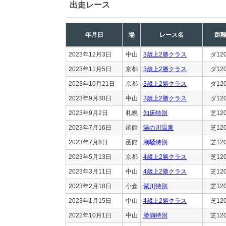
出走レース
年月日
場
レース名
距
2023年12月3日
中山
3歳上2勝クラス
ダ12
2023年11月5日
京都
3歳上2勝クラス
ダ12
2023年10月21日
京都
3歳上2勝クラス
ダ12
2023年9月30日
中山
3歳上2勝クラス
ダ12
2023年9月2日
札幌
知床特別
芝12
2023年7月16日
函館
湯の川温泉
芝12
2023年7月8日
函館
潮騒特別
芝12
2023年5月13日
京都
4歳上2勝クラス
芝12
2023年3月11日
中山
4歳上2勝クラス
芝12
2023年2月18日
小倉
紫川特別
芝12
2023年1月15日
中山
4歳上2勝クラス
芝12
2022年10月1日
中山
勝浦特別
芝12