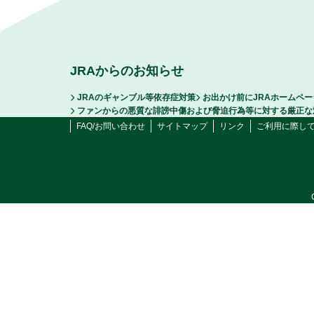
JRAからのお知らせ
JRAのギャンブル等依存症対策
お出かけ前にJRAホームペ
ファンからの悪質な誹謗中傷および脅迫行為等に対する厳正な
FAQ/お問い合わせ
サイトマップ
リンク
ご利用に際し