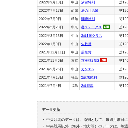
2022年9月10日
中山
汐留特別
芝12
2022年7月17日
函館
湯の川温泉
芝12
2022年7月9日
函館
潮騒特別
芝12
2022年5月28日
中京
葵ステークス
芝12
2022年3月13日
中山
3歳1勝クラス
芝12
2022年1月9日
中山
朱竹賞
芝12
2021年12月11日
中山
黒松賞
芝12
2021年11月6日
東京
京王杯2歳S
芝14
2021年9月25日
中山
カンナS
芝12
2021年7月18日
福島
2歳未勝利
芝12
2021年7月4日
福島
2歳新馬
芝12
データ更新
・
中央競馬のデータは、原則として、毎週月曜日に
・
中央競馬以外（海外・地方等）のデータは、毎週