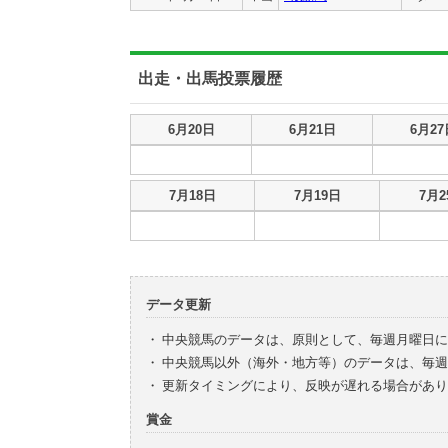
出走・出馬投票履歴
出走・出馬投票履歴
6月20日
6月21日
6月27
出走・出馬投票履歴
7月18日
7月19日
7月2
データ更新
・
中央競馬のデータは、原則として、毎週月曜日に
・
中央競馬以外（海外・地方等）のデータは、毎週
・
更新タイミングにより、反映が遅れる場合があり
賞金