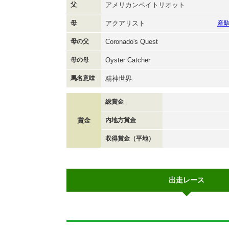
父
アメリカンペイトリオット
母
アクアリスト
産
母の父
Coronado's Quest
母の母
Oyster Catcher
馬名意味
精神世界
総賞金
賞金
内地方賞金
収得賞金（平地）
出走レース