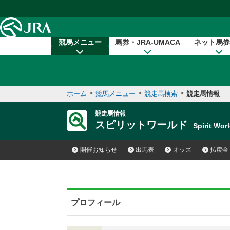
本文へ移動する
競馬メニュー
馬券・JRA-UMACA
ネット馬券
ホーム
>
競馬メニュー
>
競走馬検索
>
競走馬情報
競走馬情報
スピリットワールド
Spirit Wo
開催お知らせ
出馬表
オッズ
払戻金
プロフィール