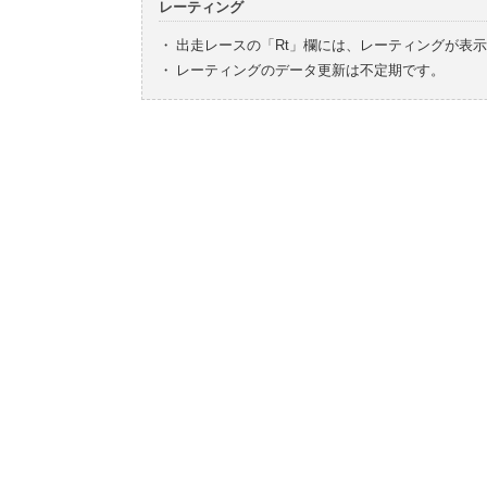
レーティング
・
出走レースの「Rt」欄には、レーティングが表
・
レーティングのデータ更新は不定期です。