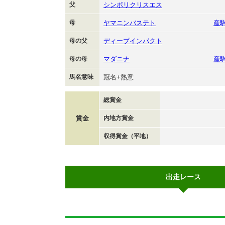
父
シンボリクリスエス
母
ヤマニンバステト
産
母の父
ディープインパクト
母の母
マダニナ
産
馬名意味
冠名+熱意
総賞金
賞金
内地方賞金
収得賞金（平地）
出走レース